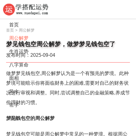
首页
首页
>
周公解梦
周公解梦
梦见钱包空周公解梦，做梦梦见钱包空了
生肖运势
发布时间：2025-09-04
八字算命
做梦梦见钱包空,周公解梦认为是一个有预兆的梦境。此种
面相
梦境可能暗示你将面临财务上的困难,需要对自己的财务状
风水
况进行审视和调整。同时,尝试调整自己的金融策略,养成节
俭理财的习惯。
名字
梦见钱包空的周公解梦
星座
梦见钱包空可能是周公解梦中常见的一种梦境。根据周公