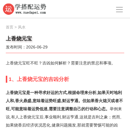
导航
首页
首页
>
风水
周公解梦
上香烧元宝
发布时间：2026-06-29
生肖运势
八字算命
上香烧元宝旺不旺？吉凶如何解析？需要注意的禁忌和事项。
面相
1、上香烧元宝的吉凶分析
风水
上香烧元宝是一种寻求好运的方式,根据命理来分析,如果天时地利
名字
人和,香火鼎盛,意味着运势旺盛,财运亨通。但如果香火熄灭或者不
旺,可能意味着运势低迷,需要注意调整自己的行动和心态。
举例来
星座
说,有人上香烧元宝后,事业顺利,财运亨通,这就是吉利之象；然而,
如果烧香后经济状况恶化,健康问题频发,那就需要警惕可能的凶