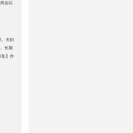
必然会以
差。夫妇
运。长期
吊坠】作