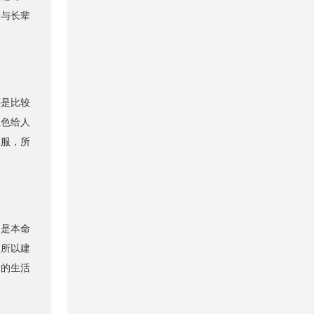
子与长辈
是比较
红色给人
衣服，所
是本命
。所以建
后的生活