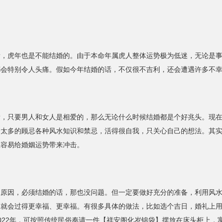
虎年也是不能结婚的。由于本命年属虎人整体运势极为低迷，无论是事
都会特别令人头痛。假如今年结婚的话，不仅很不吉利，还会遭遇许多不
只要男人和女人是相爱的，那么无论什么时候结婚都是个好兆头。现在
会太多的顾忌各种风水知识和禁忌，活得很自我，只关心自己的想法。其
且容易给婚姻运势带来冲击。
因，必须结婚的话，那也没问题。但一定要做好充分的准备，利用风水
俩就会过得更幸福、更幸福。有很多具体的做法，比如选个吉日，婚礼上
022年，可按照传统民俗奉请一件【祥安阁化岁锦袋】摆放在床头柜上，