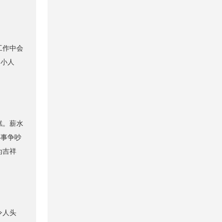
工作中会
是小人
糕。薪水
小事争吵
为吉祥
。
令人头