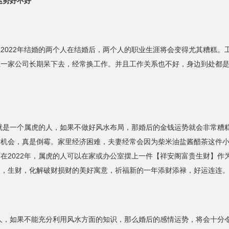
运势好不好
022年结婚的两个人在结婚后，两个人的职业生涯将会变得尤其糟糕。
在一家公司长期呆下去，经常换工作。并且工作关系也不好，身边到处都
。
就是一个属虎的人，如果不做好风水布局，那婚后的金钱运势就会非常糟
财机会，真是倒霉。家里经济困难，夫妻经常会因为柴米油盐酱醋茶这件
在2022年，属虎的人可以在家或办公室摆上一件【祥安阁富贵生财】作
运，生财，化解破财损财的美好寓意，祈福新的一年添财添禄，好运连连
人，如果不能充分利用风水方面的知识，那么婚后的感情运势，将会十分