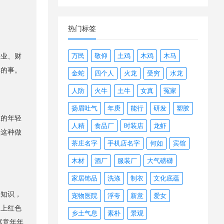
热门标签
万民
敬仰
土鸡
木鸡
木马
业、财
幸的事。
金蛇
四个人
火龙
受穷
水龙
人防
火牛
土牛
女真
冤家
扬眉吐气
年庚
能行
研发
塑胶
的年轻
人精
食品厂
时装店
龙虾
实这种做
茶庄名字
手机店名字
何如
宾馆
木材
酒厂
服装厂
大气磅礴
家居饰品
洗涤
制衣
文化底蕴
知识，
宠物医院
浮夸
新意
爱女
用上红色
乡土气息
素朴
景观
寓意年年