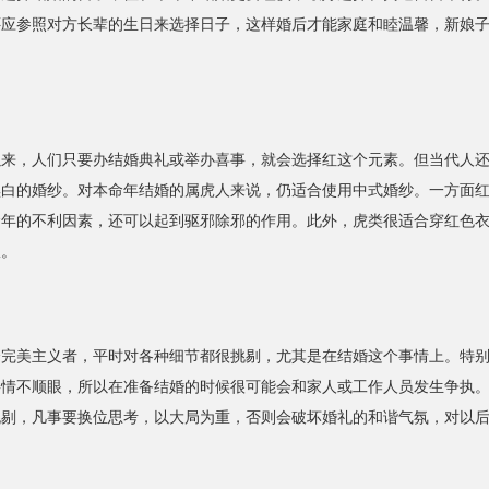
还应参照对方长辈的生日来选择日子，这样婚后才能家庭和睦温馨，新娘
，人们只要办结婚典礼或举办喜事，就会选择红这个元素。但当代人还
黑白的婚纱。对本命年结婚的属虎人来说，仍适合使用中式婚纱。一方面
命年的不利因素，还可以起到驱邪除邪的作用。此外，虎类很适合穿红色
服。
美主义者，平时对各种细节都很挑剔，尤其是在结婚这个事情上。特别
事情不顺眼，所以在准备结婚的时候很可能会和家人或工作人员发生争执
挑剔，凡事要换位思考，以大局为重，否则会破坏婚礼的和谐气氛，对以