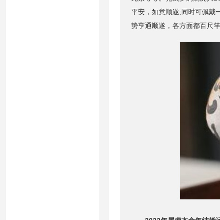
平安，如意顺遂;同时可佩戴一
势亨通顺遂，各方面都百尺竿