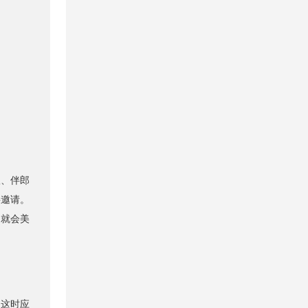
、伴郎
要邀请。
姻就会美
这时应