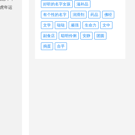
好听的名字女孩
滋补品
2虎年运
有个性的名字
润滑剂
药品
佛经
文学
哒哒
顽强
生命力
文中
副食店
聪明伶俐
安静
团圆
捣蛋
合乎