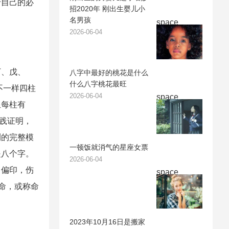
于自己的必
招2020年 刚出生婴儿小
名男孩
space
2026-06-04
丁、戊、
八字中最好的桃花是什么
什么八字桃花最旺
不一样四柱
2026-06-04
space
且每柱有
践证明，
测的完整模
一顿饭就消气的星座女票
是八个字。
2026-06-04
、偏印，伤
space
命，或称命
2023年10月16日是搬家