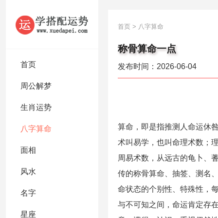
首页
>
八字算命
称骨算命一点
首页
发布时间：2026-06-04
周公解梦
生肖运势
算命，即是指推测人命运休
八字算命
术叫易学，也叫命理术数；
面相
周易术数，从远古的龟卜、
风水
传的称骨算命、抽签、测名
命状态的个别性、特殊性，
名字
与不可知之间，命运肯定存
星座