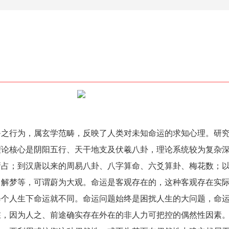
咎之行为，属玄学范畴，反映了人类对未知命运的求知心理。研
理论核心是阴阳五行、天干地支及伏羲八卦，理论系统较为复杂
蓍占；到汉唐以来的周易八卦、八字算命、六爻算卦、梅花数；
、解梦等，可谓蔚为大观。命运是客观存在的，这种客观存在实
每个人生下命运就不同。命运问题始终是困扰人生的大问题，命
在，因为人之、前途确实存在外在的非人力可把控的偶然性因素