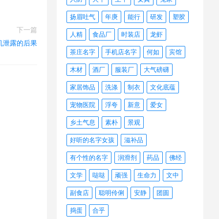
扬眉吐气
年庚
能行
研发
塑胶
下一篇
人精
食品厂
时装店
龙虾
机泄露的后果
茶庄名字
手机店名字
何如
宾馆
木材
酒厂
服装厂
大气磅礴
家居饰品
洗涤
制衣
文化底蕴
宠物医院
浮夸
新意
爱女
乡土气息
素朴
景观
好听的名字女孩
滋补品
有个性的名字
润滑剂
药品
佛经
文学
哒哒
顽强
生命力
文中
副食店
聪明伶俐
安静
团圆
捣蛋
合乎