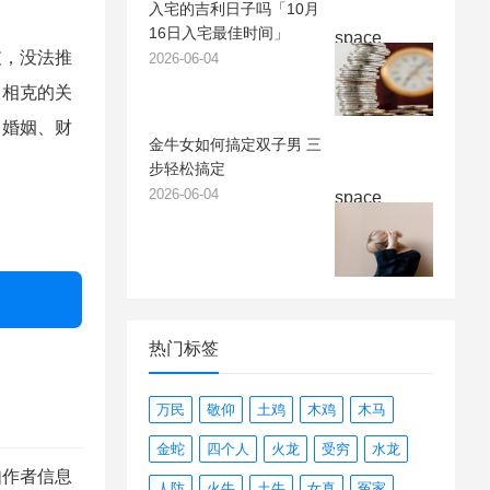
入宅的吉利日子吗「10月
16日入宅最佳时间」
space
支，没法推
2026-06-04
、相克的关
、婚姻、财
金牛女如何搞定双子男 三
步轻松搞定
2026-06-04
space
热门标签
万民
敬仰
土鸡
木鸡
木马
金蛇
四个人
火龙
受穷
水龙
如作者信息
人防
火牛
土牛
女真
冤家