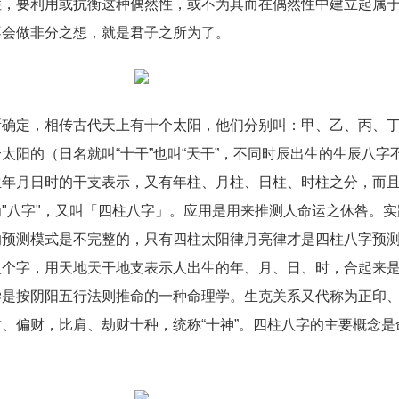
性，要利用或抗衡这种偶然性，或不为其而在偶然性中建立起属
不会做非分之想，就是君子之所为了。
所确定，相传古代天上有十个太阳，他们分别叫：甲、乙、丙、
太阳的（日名就叫“十干”也叫“天干”，不同时辰出生的生辰八字
生年月日时的干支表示，又有年柱、月柱、日柱、时柱之分，而
"八字"，又叫「四柱八字」。应用是用来推测人命运之休咎。实
的预测模式是不完整的，只有四柱太阳律月亮律才是四柱八字预
八个字，用天地天干地支表示人出生的年、月、日、时，合起来
学是按阴阳五行法则推命的一种命理学。生克关系又代称为正印
、偏财，比肩、劫财十种，统称“十神”。四柱八字的主要概念是