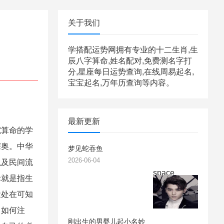
关于我们
学搭配运势网拥有专业的十二生肖,生
辰八字算命,姓名配对,免费测名字打
分,星座每日运势查询,在线周易起名,
宝宝起名,万年历查询等内容。
最新更新
究算命的学
深奥。中华
梦见蛇吞鱼
2026-06-04
以及民间流
space
际就是指生
运处在可知
。如何注
刚出生的男婴儿起小名妙