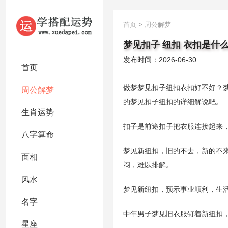
首页
>
周公解梦
梦见扣子 纽扣 衣扣是什
发布时间：2026-06-30
首页
做梦梦见扣子纽扣衣扣好不好？
周公解梦
的梦见扣子纽扣的详细解说吧。
生肖运势
扣子是前途扣子把衣服连接起来
八字算命
梦见新纽扣，旧的不去，新的不
面相
闷，难以排解。
风水
梦见新纽扣，预示事业顺利，生
名字
中年男子梦见旧衣服钉着新纽扣
星座