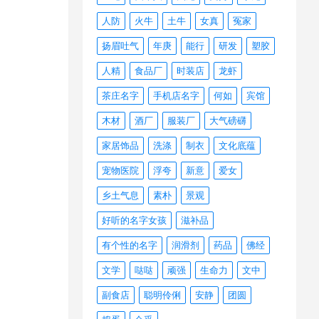
人防
火牛
土牛
女真
冤家
扬眉吐气
年庚
能行
研发
塑胶
人精
食品厂
时装店
龙虾
茶庄名字
手机店名字
何如
宾馆
木材
酒厂
服装厂
大气磅礴
家居饰品
洗涤
制衣
文化底蕴
宠物医院
浮夸
新意
爱女
乡土气息
素朴
景观
好听的名字女孩
滋补品
有个性的名字
润滑剂
药品
佛经
文学
哒哒
顽强
生命力
文中
副食店
聪明伶俐
安静
团圆