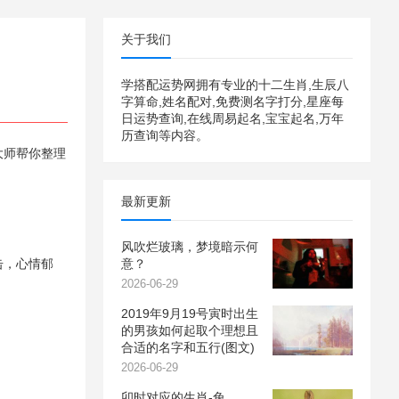
关于我们
学搭配运势网拥有专业的十二生肖,生辰八
字算命,姓名配对,免费测名字打分,星座每
日运势查询,在线周易起名,宝宝起名,万年
历查询等内容。
大师帮你整理
最新更新
风吹烂玻璃，梦境暗示何
击，心情郁
意？
2026-06-29
2019年9月19号寅时出生
的男孩如何起取个理想且
合适的名字和五行(图文)
2026-06-29
卯时对应的生肖-兔