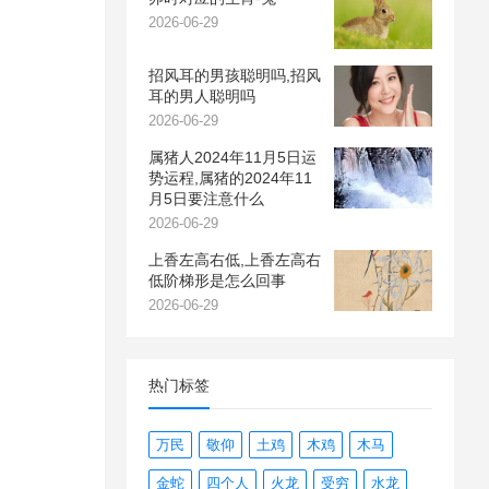
2026-06-29
招风耳的男孩聪明吗,招风
耳的男人聪明吗
2026-06-29
属猪人2024年11月5日运
势运程,属猪的2024年11
月5日要注意什么
2026-06-29
上香左高右低,上香左高右
低阶梯形是怎么回事
2026-06-29
热门标签
万民
敬仰
土鸡
木鸡
木马
金蛇
四个人
火龙
受穷
水龙