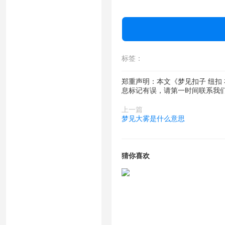
见脏衣服，主病疾。
烂衣成堆，主大吉。
标签：
丽衣人聚，喜事临。
郑重声明：本文《梦见扣子 纽扣
息标记有误，请第一时间联系我
梦矮人穿长衣。
上一篇
梦白衣。
梦见大雾是什么意思
梦补衣。
猜你喜欢
梦长衣无领，凶。病者梦此，病