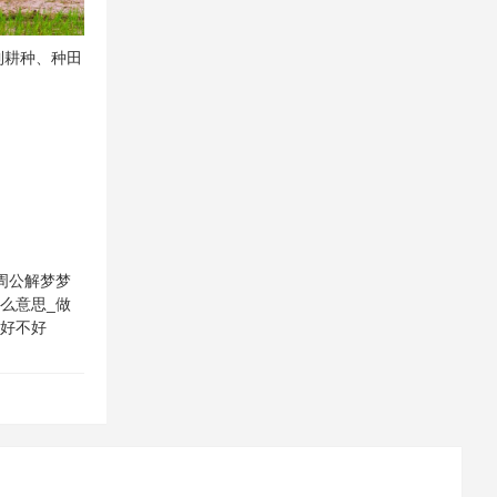
到耕种、种田
周公解梦梦
么意思_做
物好不好