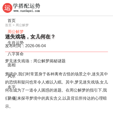
首页
首页
>
周公解梦
周公解梦
迷失戏场，女儿何在？
生肖运势
发布时间：2026-06-04
八字算命
梦见迷失戏场：周公解梦揭秘谜题
面相
梦境中,我们时常置身于各种离奇古怪的场景之中,迷失其中
风水
的恐惧和疑问也常令人难以入眠。其中,梦见迷失戏场,女儿
名字
何在成为了一道令人困惑的迷题。在周公解梦的指引下,我
们一起来探寻梦境中的真实含义,以及背后所传达的心理暗
星座
示。