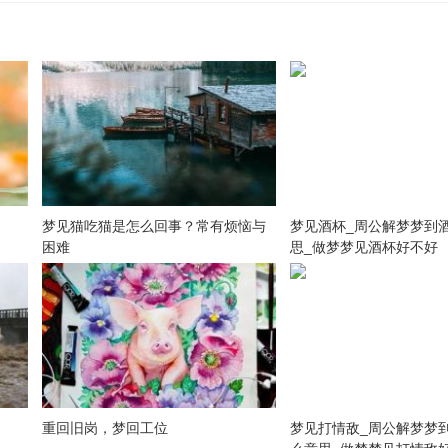
梦见猫吃猫是怎么回事？常有烦恼与
梦见酒杯_周公解梦梦到
困难
思_做梦梦见酒杯好不好
重回旧岗，梦回工位
梦见打情敌_周公解梦梦