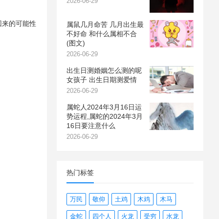
2026-06-29
回来的可能性
属鼠几月命苦 几月出生最
不好命 和什么属相不合
(图文)
2026-06-29
出生日测婚姻怎么测的呢
女孩子 出生日期测爱情
2026-06-29
属蛇人2024年3月16日运
势运程,属蛇的2024年3月
16日要注意什么
2026-06-29
热门标签
万民
敬仰
土鸡
木鸡
木马
金蛇
四个人
火龙
受穷
水龙