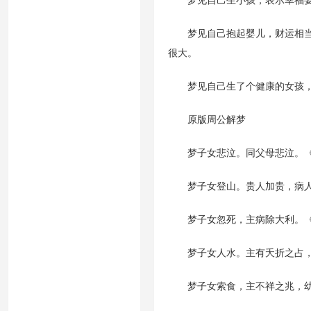
梦见自己生小孩，表示幸福要
梦见自己抱起婴儿，财运相当顺
很大。
梦见自己生了个健康的女孩，
原版周公解梦
梦子女悲泣。同父母悲泣。《
梦子女登山。贵人加贵，病人
梦子女忽死，主病除大利。《
梦子女人水。主有夭折之占，
梦子女索食，主不祥之兆，幼