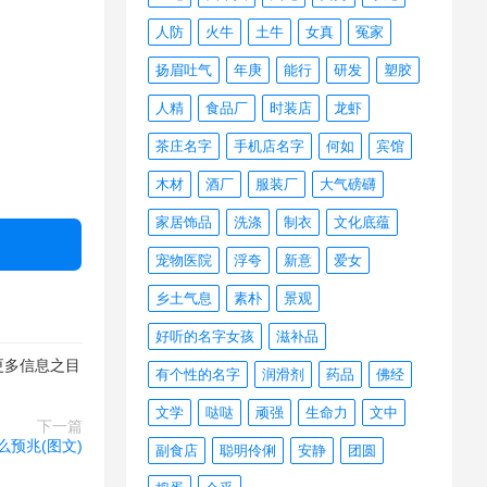
人防
火牛
土牛
女真
冤家
扬眉吐气
年庚
能行
研发
塑胶
人精
食品厂
时装店
龙虾
茶庄名字
手机店名字
何如
宾馆
木材
酒厂
服装厂
大气磅礴
家居饰品
洗涤
制衣
文化底蕴
宠物医院
浮夸
新意
爱女
乡土气息
素朴
景观
好听的名字女孩
滋补品
更多信息之目
有个性的名字
润滑剂
药品
佛经
文学
哒哒
顽强
生命力
文中
下一篇
预兆(图文)
副食店
聪明伶俐
安静
团圆