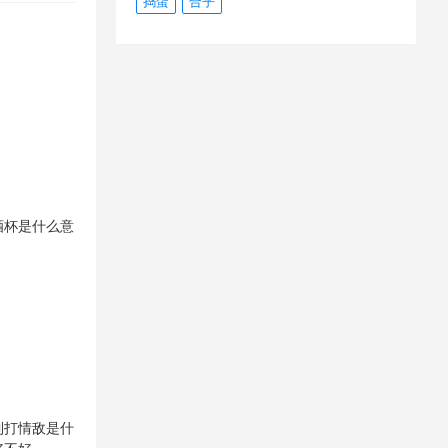
捣蛋
合乎
酒杯是什么意
到打情敌是什