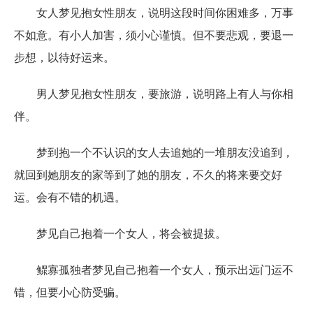
女人梦见抱女性朋友，说明这段时间你困难多，万事
不如意。有小人加害，须小心谨慎。但不要悲观，要退一
步想，以待好运来。
男人梦见抱女性朋友，要旅游，说明路上有人与你相
伴。
梦到抱一个不认识的女人去追她的一堆朋友没追到，
就回到她朋友的家等到了她的朋友，不久的将来要交好
运。会有不错的机遇。
梦见自己抱着一个女人，将会被提拔。
鳏寡孤独者梦见自己抱着一个女人，预示出远门运不
错，但要小心防受骗。