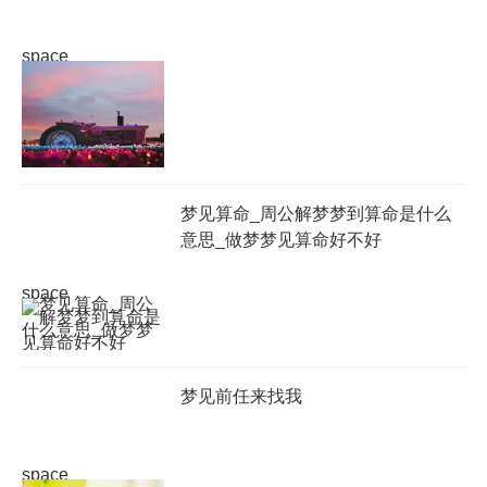
space
梦见算命_周公解梦梦到算命是什么
意思_做梦梦见算命好不好
space
梦见前任来找我
space