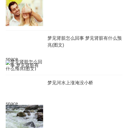
梦见肾脏怎么回事 梦见肾脏有什么预
兆(图文)
space
梦见河水上涨淹没小桥
space