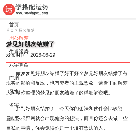
首页
首页
>
周公解梦
周公解梦
梦见好朋友结婚了
生肖运势
发布时间：2026-06-29
八字算命
做梦梦见好朋友结婚了好不好？梦见好朋友结婚了有
面相
现实的影响和反应，也有梦者的主观想象，请看下面解梦
风水
大师帮你整理的梦见好朋友结婚了的详细解说吧。
名字
梦到好朋友结婚了，今天你的想法和伙伴会比较随
意，你很容易就会出现偏激的想法，而且你还会去做一些
星座
自私的事情，你会觉得你是一个没有想法的人。