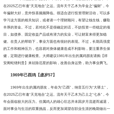
在2025乙巳年逢“天克地合”之运。流年天干乙木为辛金之“偏财”，今
年偏财大好，意外惊喜频频降临。很适合进行投资理财活动，可以多
学习这方面的相关知识，或者请一个理财顾问，有望让钱生钱，赚取
丰厚的资金。不过，若对此不是很确定的话，不妨投资一些稳定的项
目，如债券、固定收益产品或有潜力的实业，可让财富来得更加稳
健。在贵人的帮助下，事业方面也有很好的表现。不过，长期高强度
的工作和精神压力，也容易对身体健康造成不利影响，要注重养生保
健，定期进行健康检查。大师建议1981年出生的属鸡朋友请购【祥
安阁蛇绕利贵】来祛除厄星的影响，改善自身运势，助力事业腾飞。
1969年己酉鸡【虚岁57】
1969年出生的属鸡朋友，年命为“己酉”，纳音五行为“大驿土”，
在2025乙巳年逢“天克地合”之运。流年天干乙木为己土之“七杀”，今
年会面临较大的压力。但属鸡人的雄心壮志并未因岁月流逝而减退，
面对事业与生活的双重挑战，反而更加渴望在职业生涯的晚期做出一