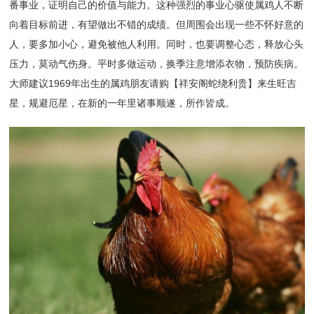
番事业，证明自己的价值与能力。这种强烈的事业心驱使属鸡人不断
向着目标前进，有望做出不错的成绩。但周围会出现一些不怀好意的
人，要多加小心，避免被他人利用。同时，也要调整心态，释放心头
压力，莫动气伤身。平时多做运动，换季注意增添衣物，预防疾病。
大师建议1969年出生的属鸡朋友请购【祥安阁蛇绕利贵】来生旺吉
星，规避厄星，在新的一年里诸事顺遂，所作皆成。