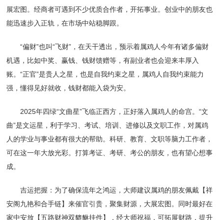
展宏图。经商者可遇到不少优质合作者，开拓事业。创业中的朋友也
能迅速步入正轨，在市场中站稳脚跟。
“偏财”也叫“飞财”，在天干透出，预示着属鸡人今年有诸多偏财
机遇，比如中奖、赢钱、钱财馈赠等，有副业者也会迎来丰厚入
账。“正官”是贵人之星，也是自我约束之星，属鸡人自我约束能力
强，懂得见好就收，钱财都能入袋为安。
2025年四绿“文曲星”飞临正西方，正好落入属鸡人的命宫。“文
曲”是文运星，利于学习、考试、培训、进修以及文职工作，对属鸡
人的学业与事业都有很大的帮助。科研、教育、文职等脑力工作者，
可在这一年大放光彩。打算考证、考研、考公的朋友，也有望心想事
成。
吉运把握：为了确保流年之鸿运，大师建议属鸡的朋友佩戴【祥
安阁九艳和合手链】来催官引贵，聚集财源，大展宏图。同时最好在
家中安放【五路财神双貔貅挂件】，经大师祝福，可拓展财路，提升