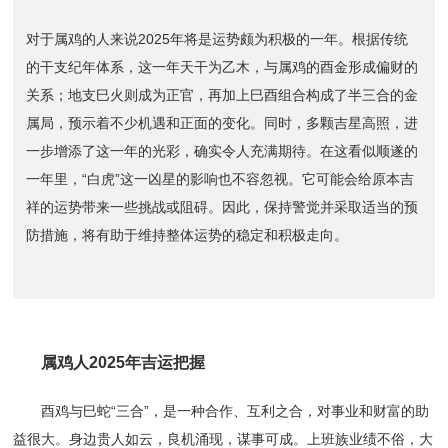
对于属鸡的人来说2025年将是运势颇为积极的一年。根据传统
的干支纪年体系，这一年天干为乙木，与属鸡的酉金形成偏财的
关系；地支巳火则成为正官，再加上巳酉组合构成了半三合的金
属局，预示着不少机遇和正面的变化。同时，多颗吉星高照，进
一步增添了这一年的光彩，确实令人充满期待。在这看似顺遂的
一年里，“白虎”这一凶星的影响也不容忽视。它可能会给原本吉
祥的运势带来一些挑战或阻碍。因此，保持警觉并采取适当的预
防措施，将有助于维持整体运势的稳定和积极走向。
属鸡人2025年吉运把握
酉鸡与巳蛇“三合”，是一种合作、互利之合，对事业和财富的助
益很大。身边贵人如云，良机涌现，谋事可成。上班族业绩不俗，大