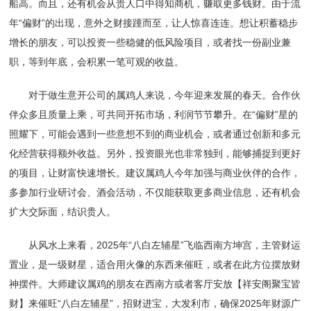
船高。而且，还有机会从贵人口中得知商机，赚取更多钱财。由于流
年“偏财”的出现，意外之财接踵而至，让人惊喜连连。想让积蓄稳步
增长的朋友，可以投资一些稳健的低风险项目，或者找一份副业兼
职，等到年底，会积累一笔可观的收益。
对于做生意开公司的属鸡人来说，今年迎来发展的春天。合作伙
伴众多且质量上乘，可共同开拓市场，利润节节攀升。在“偏财”星的
照耀下，可能会遇到一些意想不到的商业机会，或者通过创新和多元
化经营获得额外收益。另外，投资眼光也非常独到，能够捕捉到更好
的项目，让财富快速增长。建议属鸡人今年加强与商业伙伴的合作，
多参加行业研讨会、酒会活动，不仅能获取更多商业信息，还有机会
扩大交际面，结识贵人。
从风水上来看，2025年“八白左辅星”飞临西南方坤宫，主管财运
置业，是一级财星，适合用火像的东西来催旺，或者在此方位摆放财
神摆件。大师建议属鸡的朋友在西南方或者客厅安放【祥安阁聚宝皆
财】来催旺“八白左辅星”，招财进宝，大发利市，确保2025年财源广