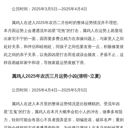
公历时间：2025年3月5日—2025年4月4日
属鸡人在进入2025年农历二月份时的整体运势情况并不理想。
本月因运势上会遭遇流年凶星“宅煞”的打击，属鸡人在运势上易显现
出家宅不宁的一面，因而要多费点精力在亲缘问题上，与家里人之间
处好关系，和伴侣和睦相处，同孩子之间也要友善一点，积极修复彼
此之间的亲子关系，以免因凶星打击而造成误会频发，矛盾不止，这
样容易破坏家中和谐，导致家庭运势衰败下滑。
属鸡人2025年农历三月运势小凶(清明~立夏)
公历时间：2025年4月4日—2025年5月5日
属鸡人在进入本月里的整体运势情况是比较糟糕的。受流年凶
星“五鬼”的打击，属鸡人在本月大概率会犯小人的冲击，做事多有阻
力，轻则可能会有居心不良者搅弄是非，胡编造谣，破坏名声；重则
可能会破财损灾或者遭遇危险等。为此建议属鸡人在本月的时候要多