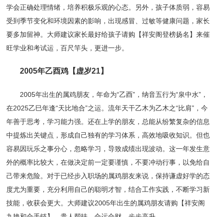
学会正确处理情绪，培养积极乐观的心态。另外，孩子体质弱，容易
受到季节变化和环境因素的影响，出现感冒、过敏等健康问题，家长
要多加留神。大师建议家长最好给孩子请购【祥安阁登榜扬名】来催
旺学业和考试运，百尺竿头，更进一步。
2005年乙酉鸡【虚岁21】
2005年出生的属鸡朋友，年命为“乙酉”，纳音五行为“泉中水”，
在2025乙巳年逢“天比地合”之运。流年天干乙木为乙木之“比肩”，今
年善于思考，学习能力强。还在上学的朋友，总能从纷繁复杂的信息
中提炼出关键点，形成自己独有的学习体系，高效地吸收知识。但也
容易因玩乐之事分心，忽略学习，导致成绩出现波动。这一年发生意
外的概率比较大，在做决定前一定要谨慎，不要冲动行事，以免给自
己带来危险。对于已经步入职场的属鸡朋友来说，保持谦虚好学的态
度尤为重要，充分利用自己的聪明才智，结合工作实践，不断学习新
技能，收获会更大。大师建议2005年出生的属鸡朋友请购【祥安阁
九艳和合手链】，贵人帮扶，合运合财，步步高升。