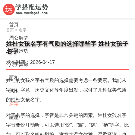
首页
首页
>
名字
周公解梦
姓杜女孩名字有气质的选择哪些字 姓杜女孩子
名字
生肖运势
发布时间：2026-04-17
八字算命
面相
姓杜的女孩名字有气质的选择需要考虑一些要素。我们从
字音、字意、历史文化等角度出发，探讨了几种优美气质
风水
的姓杜女孩名字。
名字
对于名字的选择，字音是非常关键的因素。姓杜女孩名字
星座
字音要悦耳动听，可以选用“悦”、“耀”、“婉”、“艳”等字。比
如，可以取名叫杜悦婉，寓意为温文尔雅、温柔贤淑；也