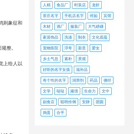
人精
食品厂
时装店
龙虾
茶庄名字
手机店名字
何如
宾馆
鸽则象征和
木材
酒厂
服装厂
大气磅礴
家居饰品
洗涤
制衣
文化底蕴
而规整。
宠物医院
浮夸
新意
爱女
乡土气息
素朴
景观
觉上给人以
好听的名字女孩
滋补品
有个性的名字
润滑剂
药品
佛经
文学
哒哒
顽强
生命力
文中
副食店
聪明伶俐
安静
团圆
捣蛋
合乎