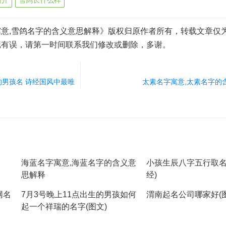
简介
雪鸽长什么样
意,雪鸽名字的含义意思解释》版权归原作者所有，转载文章仅
记有误，请第一时间联系我们修改或删除，多谢。
男孩名 诗经国风中最唯
太素名字寓意,太素名字的
海蓝名字寓意,海蓝名字的含义意
小孩生辰八字五行取名
思解释
经)
网名
7月3号晚上11点出生的男孩如何
渭南起名公司哪家好(图
起一个祥瑞的名字(图文)