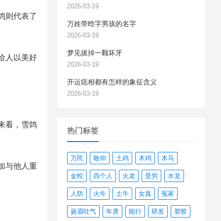
2026-03-19
鸽则代表了
万姓带晗字男孩的名字
2026-03-19
梦见拔掉一颗坏牙
给人以美好
2026-03-19
开运痣相都有怎样的象征含义
2026-03-19
来看，雪鸽
热门标签
万民
敬仰
土鸡
木鸡
木马
加与他人重
金蛇
四个人
火龙
受穷
水龙
人防
火牛
土牛
女真
冤家
扬眉吐气
年庚
能行
研发
塑胶