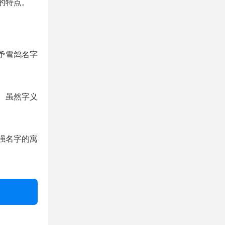
的特点。
予雪鸽名字
。虽然字义
强名字的寓