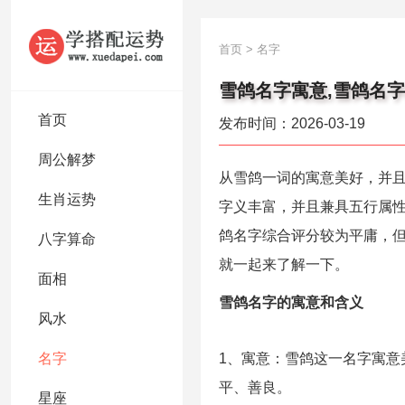
首页
>
名字
雪鸽名字寓意,雪鸽名
首页
发布时间：2026-03-19
周公解梦
从雪鸽一词的寓意美好，并
生肖运势
字义丰富，并且兼具五行属
鸽名字综合评分较为平庸，但
八字算命
就一起来了解一下。
面相
雪鸽名字的寓意和含义
风水
名字
1、寓意：雪鸽这一名字寓意
平、善良。
星座