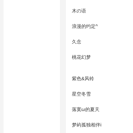
木の语
浪漫的约定^
久念ゝ
桃花幻梦
紫色&风铃
星空冬雪
落寞ω的夏天
梦屿孤独相伴i