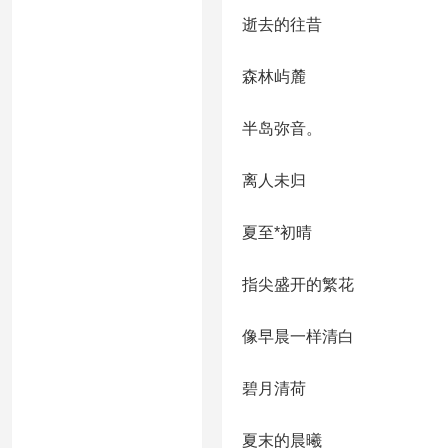
逝去的往昔
森林屿麓
半岛弥音。
离人未归
夏至*初晴
指尖盛开的繁花
像早晨一样清白
碧月清荷
夏末的晨曦