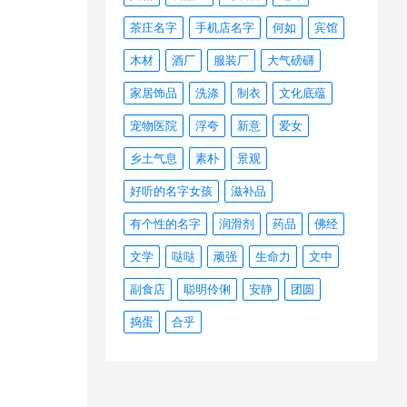
茶庄名字
手机店名字
何如
宾馆
木材
酒厂
服装厂
大气磅礴
家居饰品
洗涤
制衣
文化底蕴
宠物医院
浮夸
新意
爱女
乡土气息
素朴
景观
好听的名字女孩
滋补品
有个性的名字
润滑剂
药品
佛经
文学
哒哒
顽强
生命力
文中
副食店
聪明伶俐
安静
团圆
捣蛋
合乎