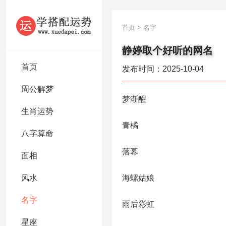
首页
>
名字
静婷取个好听的网名
首页
发布时间：2025-10-04
周公解梦
梦渐醒
生肖运势
青橘
八字算命
落幕
面相
风水
海螺姑娘
名字
雨后彩虹
星座