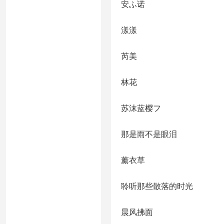
安ふ诺
漾漾
芮美
林花
苏沫蓝樱フ
那是雨不是眼泪
薰衣草
聆听那些散落的时光
晨风拂面