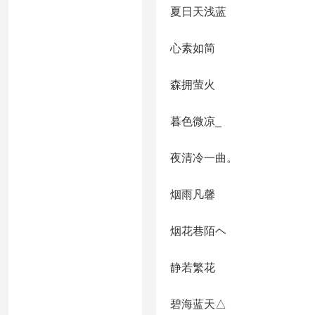
夏日天浅蓝
心素如简
森拥萤火
暮色微凉_
夜清冷一曲。
烟雨凡馨
烟花巷陌ヘ
静若繁花
碧海蓝天△