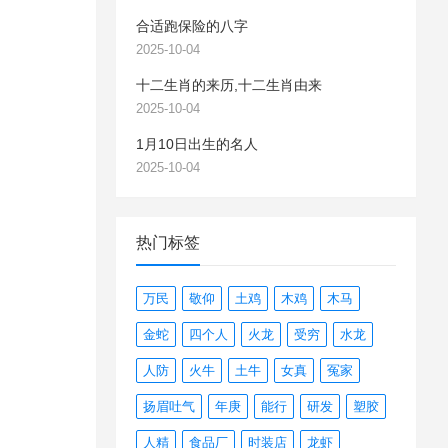
合适跑保险的八字
2025-10-04
十二生肖的来历,十二生肖由来
2025-10-04
1月10日出生的名人
2025-10-04
热门标签
万民
敬仰
土鸡
木鸡
木马
金蛇
四个人
火龙
受穷
水龙
人防
火牛
土牛
女真
冤家
扬眉吐气
年庚
能行
研发
塑胶
人精
食品厂
时装店
龙虾