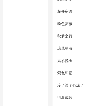
花开宿语
粉色蔷薇
秋梦之荷
琼花星海
素衫挽玉
紫色印记
冷了淡了心凉了
衍夏成歌