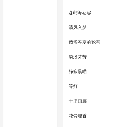
森屿海巷@
清风入梦
恭候春夏的轮替
淡淡芬芳
静寂晨喵
等灯
十里画廊
花骨埋香