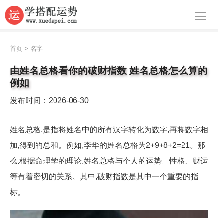
导航
首页
首页
>
名字
周公解梦
由姓名总格看你的破财指数 姓名总格怎么算的
例如
生肖运势
发布时间：2026-06-30
八字算命
面相
姓名总格,是指将姓名中的所有汉字转化为数字,再将数字相
加,得到的总和。例如,李华的姓名总格为2+9+8+2=21。那
风水
么,根据命理学的理论,姓名总格与个人的运势、性格、财运
名字
等有着密切的关系。其中,破财指数是其中一个重要的指
星座
标。