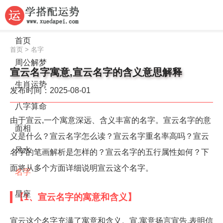
首页
首页
>
名字
周公解梦
宣云名字寓意,宣云名字的含义意思解释
生肖运势
发布时间：2025-08-01
八字算命
由于宣云,一个寓意深远、含义丰富的名字。宣云名字的意
面相
义是什么？宣云名字怎么读？宣云名字重名率高吗？宣云
风水
名字的笔画解析是怎样的？宣云名字的五行属性如何？下
面将从多个方面详细说明宣云这个名字。
名字
星座
【1、宣云名字的寓意和含义】
宣云这个名字充满了寓意和含义。宣,寓意扬言宣告,表明信