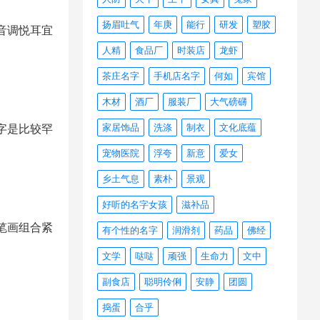
扬眉吐气
年庚
能行
研发
塑胶
音调悦耳宜
人精
食品厂
时装店
龙虾
茶庄名字
手机店名字
何如
宾馆
木材
酒厂
服装厂
大气磅礴
家居饰品
洗涤
制衣
文化底蕴
字是比较罕
宠物医院
浮夸
新意
爱女
乡土气息
素朴
景观
好听的名字女孩
滋补品
笔画组合紧
有个性的名字
润滑剂
药品
佛经
文学
哒哒
顽强
生命力
文中
副食店
聪明伶俐
安静
团圆
捣蛋
合乎