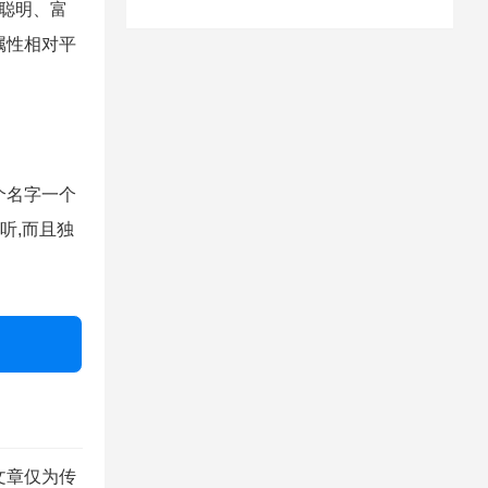
、聪明、富
属性相对平
个名字一个
听,而且独
文章仅为传