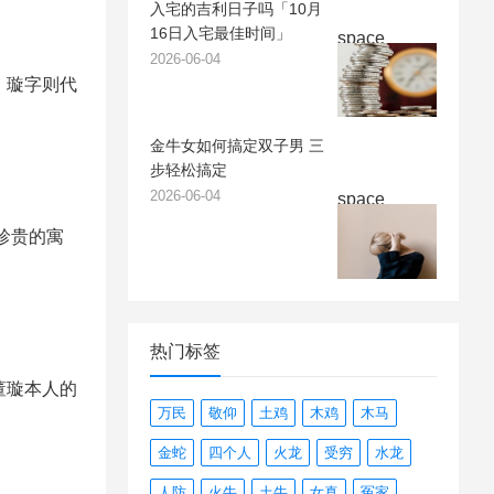
入宅的吉利日子吗「10月
16日入宅最佳时间」
space
2026-06-04
；璇字则代
金牛女如何搞定双子男 三
步轻松搞定
2026-06-04
space
珍贵的寓
热门标签
董璇本人的
万民
敬仰
土鸡
木鸡
木马
金蛇
四个人
火龙
受穷
水龙
人防
火牛
土牛
女真
冤家