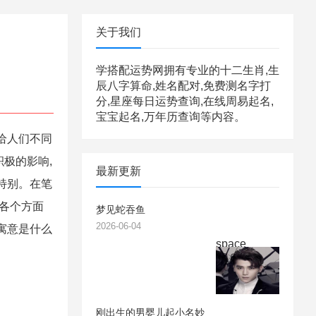
关于我们
学搭配运势网拥有专业的十二生肖,生
辰八字算命,姓名配对,免费测名字打
分,星座每日运势查询,在线周易起名,
宝宝起名,万年历查询等内容。
给人们不同
极的影响,
最新更新
特别。在笔
合各个方面
梦见蛇吞鱼
2026-06-04
寓意是什么
space
刚出生的男婴儿起小名妙