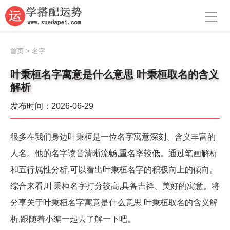
导航
首页
首页
>
名字
周公解梦
叶秉桓名字寓意是什么意思 叶秉桓取名的含义
解析
生肖运势
发布时间：2026-06-29
八字算命
面相
很多在我们身边叶秉桓是一位名字寓意深刻、含义丰富的
人名。他的名字读音清晰流畅,重名率较低。通过笔画解析
风水
和五行属性分析,可以看出叶秉桓名字的积极向上的倾向。
名字
综合来看,叶秉桓名字打分较高,具备吉祥、美好的寓意。将
星座
分享关于叶秉桓名字寓意是什么意思 叶秉桓取名的含义解
析,跟随着小编一起去了解一下吧。