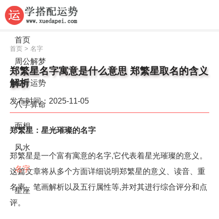
首页
首页
>
名字
周公解梦
郑繁星名字寓意是什么意思 郑繁星取名的含义
解析
生肖运势
发布时间：2025-11-05
八字算命
面相
郑繁星：星光璀璨的名字
风水
郑繁星是一个富有寓意的名字,它代表着星光璀璨的意义。
名字
这篇文章将从多个方面详细说明郑繁星的意义、读音、重
名率、笔画解析以及五行属性等,并对其进行综合评分和点
星座
评。