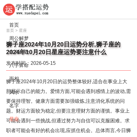
首页
首页
>
星座
周公解梦
狮子座2024年10月20日运势分析,狮子座的
2024年10月20日星座运势要注意什么
生肖运势
发布时间：2026-05-15
八字算命
面相
狮子座2024年10月20日的运势整体较好,适合在事业上大
胆展示自己的能力。爱情方面,可能会遇到感情上的波动,需
风水
要保持理智。健康方面需要加强锻炼,注意消化系统的问
名字
题。财运方面较为稳定,但要注意理财方面的谨慎。事业上
星座
可能会遇到一些挑战,但通过努力与自信可以克服困难。求
职者可能会有好的机会出现,应抓住机会。总体而言,今日狮