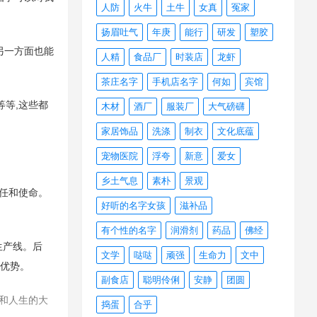
人防
火牛
土牛
女真
冤家
扬眉吐气
年庚
能行
研发
塑胶
另一方面也能
人精
食品厂
时装店
龙虾
茶庄名字
手机店名字
何如
宾馆
等,这些都
木材
酒厂
服装厂
大气磅礴
家居饰品
洗涤
制衣
文化底蕴
宠物医院
浮夸
新意
爱女
乡土气息
素朴
景观
任和使命。
好听的名字女孩
滋补品
有个性的名字
润滑剂
药品
佛经
生产线。后
文学
哒哒
顽强
生命力
文中
所优势。
副食店
聪明伶俐
安静
团圆
和人生的大
捣蛋
合乎