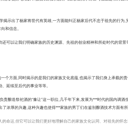
相学揭示出了杨家将世代有英雄,一方面能纠正杨家后代不忠于祖先的行为,
方向和信念。
功还可以让我们明确家族的历史渊源、先祖的创业精神和所处时代的背景等
一个方面,同时揭示的是我们的家族文化底蕴,也揭示了我们身上承载的责
动、延续至后代的事业等等。
了负责酿造祭祀酒的“豫让”这一职位,几千年下来,发展为***时代的国内调酒
现出了浓厚的兴趣,这种兴趣也使得***家族的男丁们在鉴别酿酒技术方面有
人的命运,但它可以让我们更好地理解自己的家族文化认同、对祖先的怀念