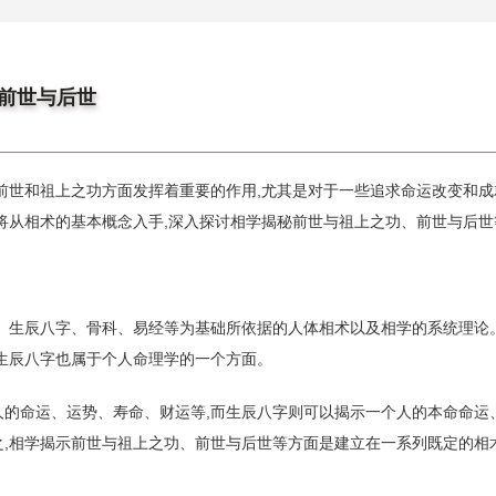
,前世与后世
前世和祖上之功方面发挥着重要的作用,尤其是对于一些追求命运改变和成
将从相术的基本概念入手,深入探讨相学揭秘前世与祖上之功、前世与后世
、生辰八字、骨科、易经等为基础所依据的人体相术以及相学的系统理论。
生辰八字也属于个人命理学的一个方面。
人的命运、运势、寿命、财运等,而生辰八字则可以揭示一个人的本命命运
之,相学揭示前世与祖上之功、前世与后世等方面是建立在一系列既定的相