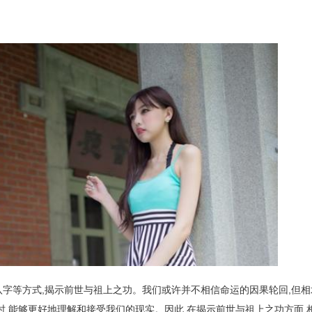
字等方式,揭示前世与祖上之功。我们或许并不相信命运的因果轮回,但相
时,能够更好地理解和接受我们的现实。因此,在揭示前世与祖上之功方面,