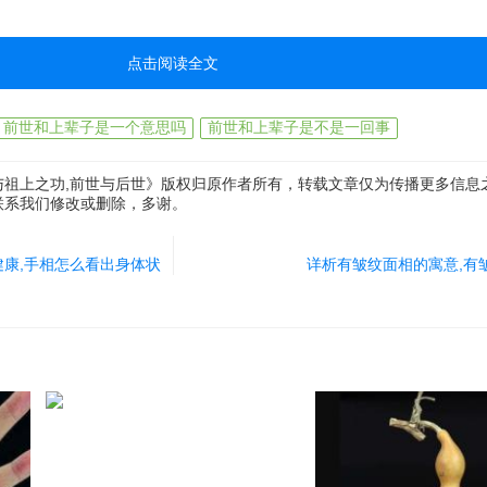
。
点击阅读全文
应用。相学并不是占卜未来的工具,而是合理利用历史和现实,去挖掘自身
前世和上辈子是一个意思吗
前世和上辈子是不是一回事
的性格特点、总结过去的经验以及更好地规划未来。
与祖上之功,前世与后世》版权归原作者所有，转载文章仅为传播更多信息
运用相学,比如相亲对象的面相、姓名笔画等,都可以为我们揭示一些信息。
联系我们修改或删除，多谢。
分相信,更要对相学有一个准确、科学的认识,理性地对待所揭示的信息。
康,手相怎么看出身体状
详析有皱纹面相的寓意,有
后世等方面,不仅有助于我们更好地认识自己,也可以减少我们走弯路的概
实际操作,善于结合我们的实际来采用相学的见解。毕竟,对于每个人来说,