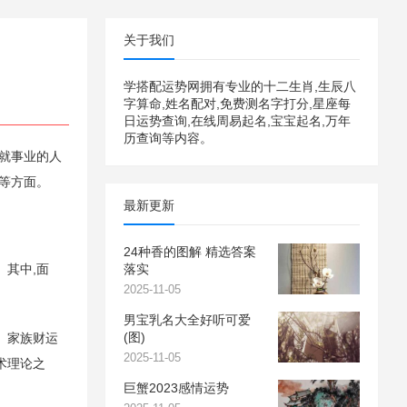
关于我们
学搭配运势网拥有专业的十二生肖,生辰八
字算命,姓名配对,免费测名字打分,星座每
日运势查询,在线周易起名,宝宝起名,万年
历查询等内容。
就事业的人
等方面。
最新更新
24种香的图解 精选答案
其中,面
落实
2025-11-05
男宝乳名大全好听可爱
(图)
、家族财运
2025-11-05
术理论之
巨蟹2023感情运势