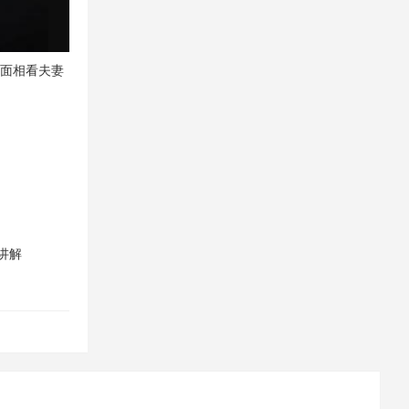
从面相看夫妻
讲解