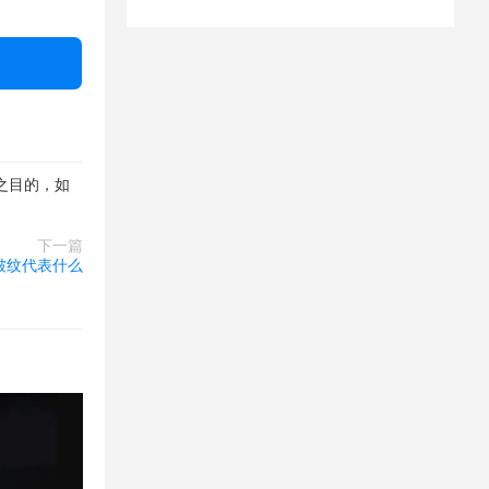
潜力的一种方
之目的，如
但是,我们需
下一篇
皱纹代表什么
率。但是,相
自身的经验和