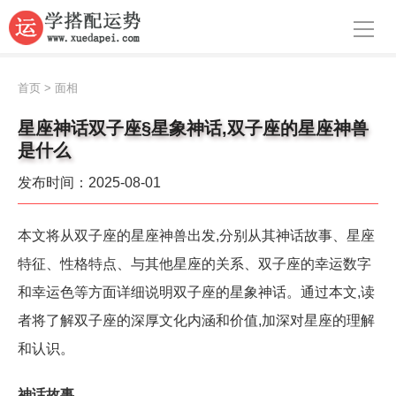
导航
首页
首页
>
面相
周公解梦
星座神话双子座§星象神话,双子座的星座神兽
是什么
生肖运势
发布时间：2025-08-01
八字算命
面相
本文将从双子座的星座神兽出发,分别从其神话故事、星座
特征、性格特点、与其他星座的关系、双子座的幸运数字
风水
和幸运色等方面详细说明双子座的星象神话。通过本文,读
名字
者将了解双子座的深厚文化内涵和价值,加深对星座的理解
星座
和认识。
神话故事