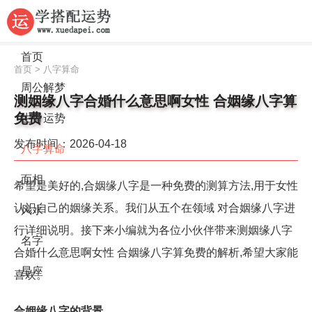
首页
首页
>
八字算命
周公解梦
测姻缘八字合婚什么意思啊女性 合姻缘八字算
免费
生肖运势
发布时间：2026-04-18
八字算命
面相
希望是美好的,合姻缘八字是一种免费的测算方法,用于女性
认识自己的姻缘关系。我们从五个在领域 对合姻缘八字进
风水
行详细说明。接下来小编就为各位小伙伴带来测姻缘八字
名字
合婚什么意思啊女性 合姻缘八字算免费的解析,希望大家能
星座
喜欢。
合姻缘八字的背景