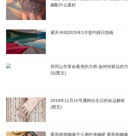
姻配什么最好
避开冲鸡2025年3月签约择日指南
井冈山市算命最准的大师-如何转财运的方
法(图文)
家庭背景与价值观
2018年11月15号属狗出生日的命运解析
为家庭背景与价值观的匹配度也是判断两人是否合适结婚的重要因
(图文)
素。首先,要考察家庭成员对于两人关系的支持与认可程度。家人
对于婚姻的支持与鼓励,可以为两人的婚姻打下坚实的基础。另外,
两人的家庭教育观念是否统一也是需要考虑的因素。家庭教育观念
看面相测姻缘怎么测的准确呢 看面相姻缘