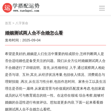
导航
首页
首页
>
八字算命
周公解梦
婚姻测试两人合不合婚怎么看
发布时间：2025-09-04
生肖运势
八字算命
希望是美好的,婚姻是人们生活中重要的组成部分,怎样判断两人是
否合适结婚也是备受关注的问题。我们从全方位对婚姻测试两人合
面相
不合婚进行了详细说明。首先,从性格特征 入手,通过观察两人相处
是否与谐、互补;其次,从经济状况考量,包括收入情况、消费观念与
风水
理财技能 ;再次,从生活习性分析,包括作息时间、家务分工以及生活
名字
理念是否统一;最终,从家庭背景与价值观的匹配度来考虑,包括家庭
成员的认可与教育观念的统一性。在这些在领域 综合考察,能够对
星座
婚姻的合适性进行有效评估。想知道更多内容,下面一起来看看婚
姻测试两人合不合婚怎么看吧。