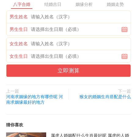
八字合婚
结婚吉日
姻缘分析
婚姻走势
生活习性
男生姓名
为生活习性也是考察两人是否合适结婚的重要因素之一。首先,要
男生生日
考察两人的作息时间是否统一。假如两个人对于作息时间的要求差
异太大,可能会造成生活上的冲突。除此之外,家务分工是一个需要
女生姓名
考虑的问题。是否能够合理地分配家务,共同承担家庭的责任,以及
女生生日
彼此在生活上是否能够互相支持,在这都是衡量两人生活习性是否
契合的重要指标。
立即测算
对除了作息时间与家务分工外,生活理念也是需要考虑的因素。例
如,在生活中是否有共同的兴趣爱好,是否能够共同享受相似的生活
上一篇
下一篇
河南求姻缘的地方有哪些呢 河
猴女的婚姻生肖搭配是什么
方式,在这些因素都会对婚姻产生作用。
南求姻缘最好的地方
综上所述,生活习性的契合程度对于两人是否合适结婚具有重要作
用。作息时间的统一、在家务分工的合理与生活理念的共同性都是
猜你喜欢
衡量在这一因素的重要指标。
属虎人婚姻配什么生肖最好呢 属虎的人婚