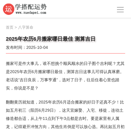
导航
首页
首页
>
八字算命
周公解梦
2025年农历6月搬家哪日最佳 测算吉日
发布时间：2025-10-04
生肖运势
八字算命
搬家可是件大事儿，谁不想挑个顺风顺水的日子图个吉利呢？尤其
是2025年农历6月搬家哪日最佳，测算吉日这事儿可得认真琢磨。
面相
老话说“吉日良辰，万事亨通”，选对了日子，往后住着心里也踏
实，你说是不是？
风水
名字
翻翻黄历就知道，2025年农历6月适合搬家的好日子还真不少！比
如五月初三（阳历6月29日），这天宜嫁娶、入宅、移徙，连动土
星座
修造都合适，从上午11点到下午3点都是吉时。要是家里有人属
龙，记得避开冲煞方向，其他生肖倒是可以放心选。再比如五月初