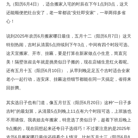
九（阳历6月4日），适合搬家入宅的时辰在下午1点到3点，这天
还能顺便把灶台安了，老一辈都说“安灶即安家”，一举两得多省
心！
说到2025年农历6月搬家哪日最佳，五月十二（阳历6月7日）这天
特别热闹，吉时从清晨5点持续到下午3点，中间有四个时段可选。
这天宜搬家、开市、挂匾，要是打算在新家做点小生意，简直完
美！隔壁张叔去年就是挑类似日子搬的，现在店铺生意红火着呢。
还有五月十五（阳历6月10日），从早到晚足足五个吉时适合全家
老小一起行动，连安床、挂匾这些细节都能在同一天搞定，省得来
回折腾。
其实选日子也有门道，像五月廿五（阳历6月20日）这种“一日子多
吉时”的最划算，从清晨5点到晚上11点有六个时段可选，上班族也
不用请假。我表姐去年搬家，特意选了类似日子，趁着下班后晚上
9点搬的，现在回想起来还夸日子选得巧！不过要注意的是2025年
农历6月搬家哪日最佳还得看个人情况，比如五月十三（阳历6月8