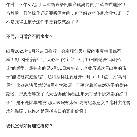
午时、下午5-7点丁酉时简直给剖腹产妈妈提供了“菜单式选择”！
当然啦，具体操作还是要听医生的，但了解这些传统文化知识，是
不是觉得生孩子这件事更有仪式感了？
不同吉日适合不同宝宝？
细看2025年6月的吉日推荐，会发现每天对应的宝宝特质都不一
样！6月3日适合生“胆大心细”的宝宝，6月19日则适合“聪明伶
俐”的类型。最神奇的是6月31日端午节，老黄历说这天出生的孩
子“能增旺家庭运程”，还特别标注要避开午时（11-1点）的“马时
辰”。这些说法虽然没法用科学验证，但蕴含着长辈对孩子的美好
期盼。想想看等孩子长大告诉他“你出生那天可是千挑万选的好日
子”，是不是比单纯说“那天医院有床位”更有纪念意义？这种文化传
承的温暖，或许才是选择吉日的真正价值！
现代父母如何理性看待？