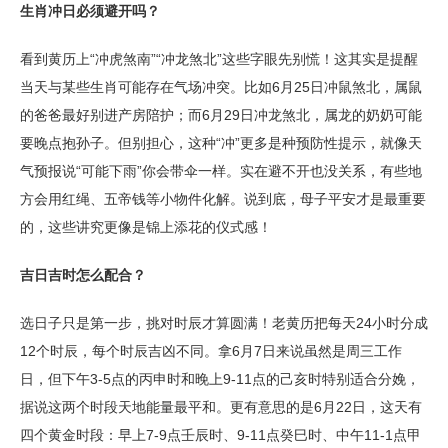
生肖冲日必须避开吗？
看到黄历上“冲虎煞南”“冲龙煞北”这些字眼先别慌！这其实是提醒
当天与某些生肖可能存在气场冲突。比如6月25日冲鼠煞北，属鼠
的爸爸最好别进产房陪护；而6月29日冲龙煞北，属龙的奶奶可能
要晚点抱孙子。但别担心，这种“冲”更多是种预防性提示，就像天
气预报说“可能下雨”你会带伞一样。实在避不开也没关系，有些地
方会用红绳、五帝钱等小物件化解。说到底，母子平安才是最重要
的，这些讲究更像是锦上添花的仪式感！
吉日吉时怎么配合？
选日子只是第一步，挑对时辰才算圆满！老黄历把每天24小时分成
12个时辰，每个时辰吉凶不同。拿6月7日来说虽然是周三工作
日，但下午3-5点的丙申时和晚上9-11点的己亥时特别适合分娩，
据说这两个时段天地能量最平和。更有意思的是6月22日，这天有
四个黄金时段：早上7-9点壬辰时、9-11点癸巳时、中午11-1点甲