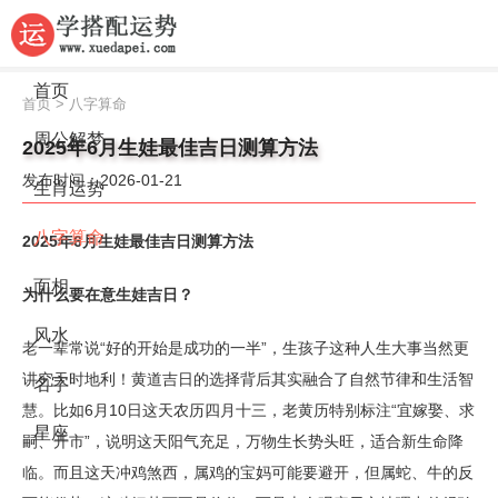
首页
首页
>
八字算命
周公解梦
2025年6月生娃最佳吉日测算方法
发布时间：2026-01-21
生肖运势
八字算命
2025年6月生娃最佳吉日测算方法
面相
为什么要在意生娃吉日？
风水
老一辈常说“好的开始是成功的一半”，生孩子这种人生大事当然更
讲究天时地利！黄道吉日的选择背后其实融合了自然节律和生活智
名字
慧。比如6月10日这天农历四月十三，老黄历特别标注“宜嫁娶、求
星座
嗣、开市”，说明这天阳气充足，万物生长势头旺，适合新生命降
临。而且这天冲鸡煞西，属鸡的宝妈可能要避开，但属蛇、牛的反