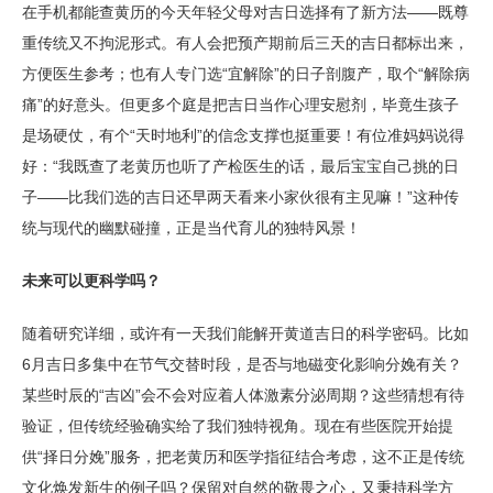
在手机都能查黄历的今天年轻父母对吉日选择有了新方法——既尊
重传统又不拘泥形式。有人会把预产期前后三天的吉日都标出来，
方便医生参考；也有人专门选“宜解除”的日子剖腹产，取个“解除病
痛”的好意头。但更多个庭是把吉日当作心理安慰剂，毕竟生孩子
是场硬仗，有个“天时地利”的信念支撑也挺重要！有位准妈妈说得
好：“我既查了老黄历也听了产检医生的话，最后宝宝自己挑的日
子——比我们选的吉日还早两天看来小家伙很有主见嘛！”这种传
统与现代的幽默碰撞，正是当代育儿的独特风景！
未来可以更科学吗？
随着研究详细，或许有一天我们能解开黄道吉日的科学密码。比如
6月吉日多集中在节气交替时段，是否与地磁变化影响分娩有关？
某些时辰的“吉凶”会不会对应着人体激素分泌周期？这些猜想有待
验证，但传统经验确实给了我们独特视角。现在有些医院开始提
供“择日分娩”服务，把老黄历和医学指征结合考虑，这不正是传统
文化焕发新生的例子吗？保留对自然的敬畏之心，又秉持科学方