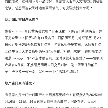
而能借势！这种细节可不是信仰，而是古人观察天文地理出的经验
之谈。想想看连农民种地都要看节气，何况迎接新生命呢？
阴历阳历吉日怎么选？
翻看2025年6月的黄历会发现个有趣现象：阳历吉日和阴历吉日并
不完全重合！阳历6月有11天吉日，而阴历五月（对应阳历6月29
日起）则推荐8天包括五月初三、初五这些传统节日。比如五月初
五端午节当天老黄历明确标注“宜祭祀、祈福、求嗣”，但时辰要选
凌晨5-7点或下午1-3点才最吉利。这时候就考验智慧了——如果预
产期在6月底，不妨阳历阴历吉日交叉对比，选个双重保险的日
子！毕竟多一分准备，就少一分手忙脚乱不是吗？
顺产吉日真有讲究？
有意思的是专门针对顺产的吉日推荐更精准！有观点认为2025年6
月16日、18日、26日这三天特别适合顺产，据说在这几天出生