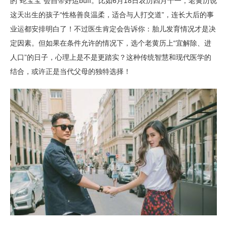
的“蛇宝宝”会自带好运buff。比如6月18日农历四月十一，老黄历说
这天出生的孩子“性格善良温柔，适合与人打交道”，连长大后的事
业运都安排明白了！不过医生肯定会告诉你：胎儿发育情况才是决
定因素。但如果在条件允许的情况下，选个老黄历上“宜解除、进
人口”的日子，心理上是不是更踏实？这种传统智慧和现代医学的
结合，或许正是当代父母的独特选择！