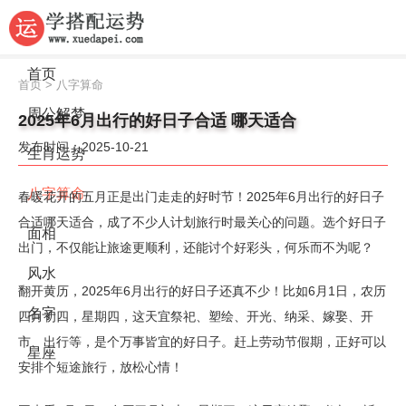
首页
首页
>
八字算命
周公解梦
2025年6月出行的好日子合适 哪天适合
发布时间：2025-10-21
生肖运势
八字算命
春暖花开的五月正是出门走走的好时节！2025年6月出行的好日子
合适哪天适合，成了不少人计划旅行时最关心的问题。选个好日子
面相
出门，不仅能让旅途更顺利，还能讨个好彩头，何乐而不为呢？
风水
翻开黄历，2025年6月出行的好日子还真不少！比如6月1日，农历
名字
四月初四，星期四，这天宜祭祀、塑绘、开光、纳采、嫁娶、开
市、出行等，是个万事皆宜的好日子。赶上劳动节假期，正好可以
星座
安排个短途旅行，放松心情！