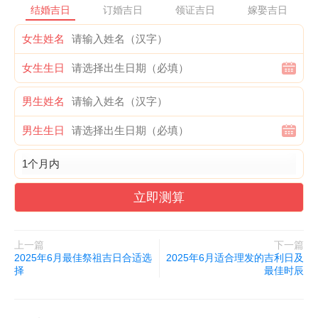
结婚吉日
订婚吉日
领证吉日
嫁娶吉日
女生姓名
选个好日子出门固然重要，但也要注意避开与自己生肖相冲的日
女生生日
子。比如属鼠的朋友要避开6月1日、13日、25日这些冲鼠的日
男生姓名
子，属马的朋友则要避开6月7日、31日。2025年6月出行的好日子
合适哪天适合，一定要结合自身情况来选择。
男生生日
除了选日子，出行前的准备工作也很关键。提前查好天气预报，准
备好合适的衣物；规划好路线，预订好住宿；带上必备药品，以防
立即测算
不时之需。2025年6月出行的好日子合适哪天适合，选对日子只是
第一步，做好充分准备才能玩得尽兴！
上一篇
下一篇
其实，2025年6月出行的好日子合适哪天适合，最重要的还是看个
2025年6月最佳祭祖吉日合适选
2025年6月适合理发的吉利日及
择
最佳时辰
人时间安排。与其纠结哪天最吉利，不如选个自己最方便的日子，
带上好心情出发。毕竟，旅行的意义在于放松心情、开阔眼界，只
要心态好，天天都是好日子！