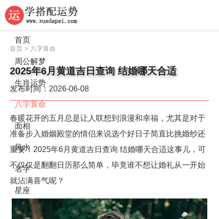
首页
首页
>
八字算命
周公解梦
2025年6月黄道吉日查询 结婚哪天合适
生肖运势
发布时间：2026-06-08
八字算命
春暖花开的五月总是让人联想到浪漫和幸福，尤其是对于
面相
准备步入婚姻殿堂的情侣来说选个好日子简直比挑婚纱还
风水
重要！2025年6月黄道吉日查询 结婚哪天合适这事儿，可
不仅仅是翻翻日历那么简单，毕竟谁不想让婚礼从一开始
名字
就沾满喜气呢？
星座