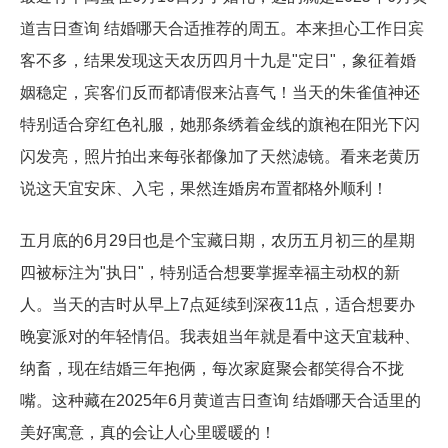
道吉日查询 结婚哪天合适推荐的周五。本来担心工作日宾
客不多，结果发现这天农历四月十九是"定日"，象征着婚
姻稳定，宾客们反而都请假来沾喜气！当天的朱雀值神还
特别适合穿红色礼服，她那条绣着金线的旗袍在阳光下闪
闪发亮，照片拍出来每张都像加了天然滤镜。看来老黄历
说这天宜安床、入宅，果然连婚房布置都格外顺利！
五月底的6月29日也是个宝藏日期，农历五月初三的星期
四被标注为"执日"，特别适合想要掌握幸福主动权的新
人。当天的吉时从早上7点延续到深夜11点，适合想要办
晚宴派对的年轻情侣。我表姐当年就是看中这天宜栽种、
纳畜，现在结婚三年抱俩，每次家庭聚会都笑得合不拢
嘴。这种藏在2025年6月黄道吉日查询 结婚哪天合适里的
美好寓意，真的会让人心里暖暖的！