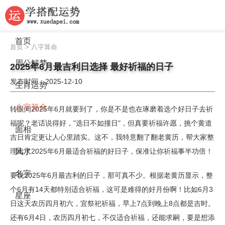
首页
首页
>
八字算命
周公解梦
2025年6月最吉利日选择 最好祈福的日子
发布时间：2025-12-10
生肖运势
八字算命
转眼间2025年6月就要到了，你是不是也在琢磨着选个好日子去祈
福呢？老话说得好，"选日不如撞日"，但真要祈福许愿，挑个黄道
面相
吉日肯定更让人心里踏实。这不，我特意翻了翻老黄历，帮大家整
理出了2025年6月最适合祈福的好日子，保准让你祈福事半功倍！
风水
名字
要说2025年6月最吉利的日子，那可真不少。根据老黄历显示，整
个6月有14天都特别适合祈福，这可是难得的好月份啊！比如6月3
星座
日这天农历四月初六，宜祭祀祈福，早上7点到晚上8点都是吉时。
还有6月4日，农历四月初七，不仅适合祈福，还能求嗣，要是想添