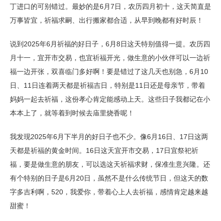
丁进口的可别错过。最妙的是6月7日，农历四月初十，这天简直是
万事皆宜，祈福求嗣、出行搬家都合适，从早到晚都有好时辰！
说到2025年6月祈福的好日子，6月8日这天特别值得一提。农历四
月十一，宜开市交易，也宜祈福开光，做生意的小伙伴可以一边祈
福一边开张，双喜临门多好啊！要是错过了这几天也别急，6月10
日、11日连着两天都是祈福吉日，特别是11日还是母亲节，带着
妈妈一起去祈福，这份孝心肯定能感动上天。这些日子我都记在小
本本上了，就等着到时候去庙里烧香呢！
我发现2025年6月下半月的好日子也不少。像6月16日、17日这两
天都是祈福的黄金时间。16日这天宜开市交易，17日宜祭祀祈
福，要是做生意的朋友，可以选这天祈福求财，保准生意兴隆。还
有个特别的日子是6月20日，虽然不是什么传统节日，但这天的数
字多吉利啊，520，我爱你，带着心上人去祈福，感情肯定越来越
甜蜜！