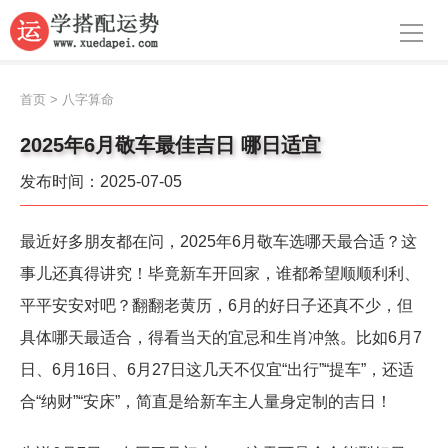
导航
首页
首页
>
八字算命
周公解梦
2025年6月敬车最佳吉日 哪日适宜
生肖运势
发布时间：2025-07-05
八字算命
最近好多朋友都在问，2025年6月敬车选哪天最合适？这
面相
事儿还真得讲究！毕竟新车开回家，谁都希望顺顺利利、
风水
平平安安对吧？翻翻老黄历，6月的好日子还真不少，但
具体哪天最适合，得看当天的宜忌和生肖冲煞。比如6月7
名字
日、6月16日、6月27日这几天不仅宜“出行”“提车”，还适
星座
合“纳财”“安床”，简直是给新车主人量身定制的吉日！