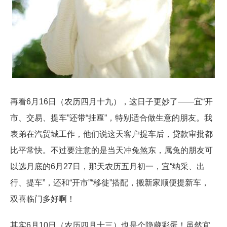
再看6月16日（农历四月十九），这日子更妙了——宜“开
市、交易、提车”还带“挂匾”，特别适合做生意的朋友。我
表弟在汽贸城工作，他们说这天客户提车后，贷款审批都
比平常快。不过要注意的是当天冲兔煞东，属兔的朋友可
以选月底的6月27日，那天农历五月初一，宜“纳采、出
行、提车”，还和“开市”“移徙”搭配，搬新家顺便提新车，
双喜临门多好啊！
其实6月10日（农历四月十三）也是个隐藏彩蛋！虽然宜