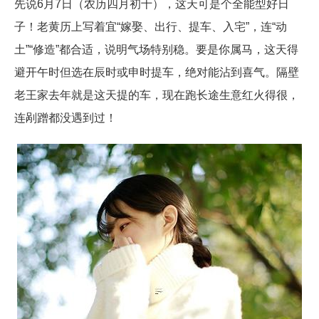
先说6月7日（农历四月初十），这天可是个全能型好日
子！老黄历上写着宜“嫁娶、出行、提车、入宅”，连“动
土”“修造”都合适，说明气场特别稳。要是你属马，这天得
避开午时但选在辰时或申时提车，绝对能沾到喜气。隔壁
老王家去年就是这天提的车，现在跑长途生意红火得很，
连剐蹭都没遇到过！