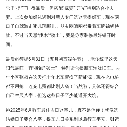
忌里“提车”排得靠后，但搭配“嫁娶”“开光”特别适合小夫
妻。上次参加婚礼遇到对新人专门选这天提婚车，现在两
口子自驾游走哪儿玩哪儿，朋友圈晒图都带着车牌锦鲤特
效。不过当天忌“伐木”“动土”，要是你家装修最好错开时
间。
最后必须提6月31日（五月初五端午节），老传统里这天
阳气最旺，宜“拆卸”“破土”，特别适合换新车淘汰旧车。去
年小区张叔在这天把十年老车置换了新能源，现在充电桩
都不用抢，连充电费都比别人省！当然啦，具体还得结合
自己生辰八字，但选这些日子至少能避开大坑。
挑2025年6月敬车最佳吉日这事儿，真不是信仰！就像选
结婚日子要合八字，提车吉日关系到以后行车平安、财运