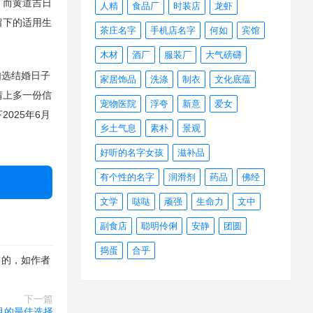
。而黄道吉日
人精
食品厂
时装店
龙虾
留下的适用生
茶庄名字
手机店名字
何如
宾馆
木材
酒厂
服装厂
大气磅礴
如选结婚日子
家居饰品
洗涤
制衣
文化底蕴
情上多一份信
宠物医院
浮夸
新意
爱女
025年6月
乡土气息
素朴
景观
好听的名字女孩
滋补品
有个性的名字
润滑剂
药品
佛经
文学
哒哒
顽强
生命力
文中
副食店
聪明伶俐
安静
团圆
捣蛋
合乎
目的，如作者
下一篇
五月的最佳选择