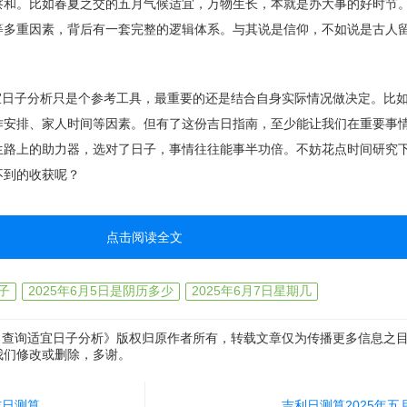
察和。比如春夏之交的五月气候适宜，万物生长，本就是办大事的好时节
等多重因素，背后有一套完整的逻辑体系。与其说是信仰，不如说是古人
适宜日子分析只是个参考工具，最重要的还是结合自身实际情况做决定。比
作安排、家人时间等因素。但有了这份吉日指南，至少能让我们在重要事
路上的助力器，选对了日子，事情往往能事半功倍。不妨花点时间研究下2
不到的收获呢？
点击阅读全文
子
2025年6月5日是阴历多少
2025年6月7日星期几
吉日查询适宜日子分析》版权归原作者所有，转载文章仅为传播更多信息之
我们修改或删除，多谢。
吉日测算
吉利日测算2025年