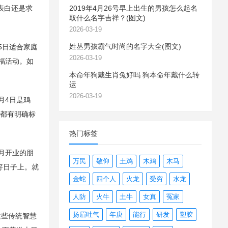
表白还是求
2019年4月26号早上出生的男孩怎么起名
取什么名字吉祥？(图文)
2026-03-19
姓丛男孩霸气时尚的名字大全(图文)
5日适合家庭
2026-03-19
福活动。如
本命年狗戴生肖兔好吗 狗本命年戴什么转
运
2026-03-19
月4日是鸡
中都有明确标
热门标签
月开业的朋
万民
敬仰
土鸡
木鸡
木马
好日子上。就
金蛇
四个人
火龙
受穷
水龙
人防
火牛
土牛
女真
冤家
扬眉吐气
年庚
能行
研发
塑胶
这些传统智慧