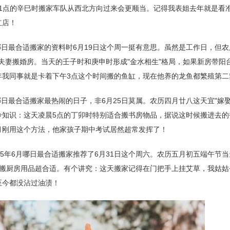
11点的辛巳时搬家车队从西北方向过来会更顺当。记得我表姐去年就是看
红店！
月哪日最合适搬家的资料时6月19日这个周一挺有意思。虽然是工作日，但
合小夫妻搬婚房。当天的壬子时和庚申时形成"金水相生"格局，如果新房带阳
年我同事就是卡着下午3点这个时间搬的鱼缸，现在他养的龙鱼都繁殖第二
哪日最合适搬家最热闹的日子，非6月25日莫属。农历四月廿八这天宜"嫁娶"
冷知识：这天凌晨5点的丁卯时特别适合搬书房物品，据说这时候搬进去的
月刚用这个方法，他家孩子期中考试居然超常发挥了！
25年6月哪日最合适搬家推荐了6月31日这个周六。农历五月初五端午节
时搬厨房用品超合适。有个讲究：这天搬家记得在门把手上挂艾草，我姑姑
至今都没沾过油渍！