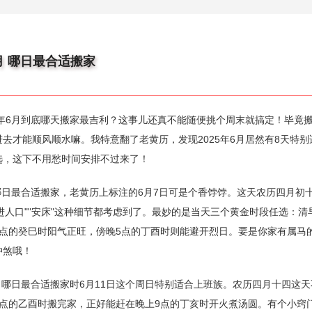
月 哪日最合适搬家
5年6月到底哪天搬家最吉利？这事儿还真不能随便挑个周末就搞定！毕竟
去才能顺风顺水嘛。我特意翻了老黄历，发现2025年6月居然有8天特别
选，这下不用愁时间安排不过来了！
月哪日最合适搬家，老黄历上标注的6月7日可是个香饽饽。这天农历四月初
"进人口""安床"这种细节都考虑到了。最妙的是当天三个黄金时段任选：清
9点的癸巳时阳气正旺，傍晚5点的丁酉时则能避开烈日。要是你家有属马
冲煞哦！
6月哪日最合适搬家时6月11日这个周日特别适合上班族。农历四月十四这
5点的乙酉时搬完家，正好能赶在晚上9点的丁亥时开火煮汤圆。有个小窍