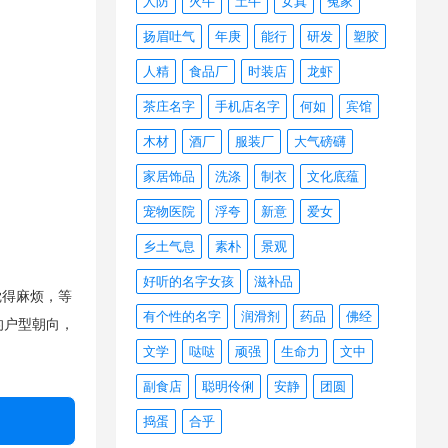
人防
火牛
土牛
女真
冤家
扬眉吐气
年庚
能行
研发
塑胶
人精
食品厂
时装店
龙虾
茶庄名字
手机店名字
何如
宾馆
木材
酒厂
服装厂
大气磅礴
家居饰品
洗涤
制衣
文化底蕴
宠物医院
浮夸
新意
爱女
乡土气息
素朴
景观
好听的名字女孩
滋补品
觉得麻烦，等
有个性的名字
润滑剂
药品
佛经
的户型朝向，
文学
哒哒
顽强
生命力
文中
副食店
聪明伶俐
安静
团圆
捣蛋
合乎