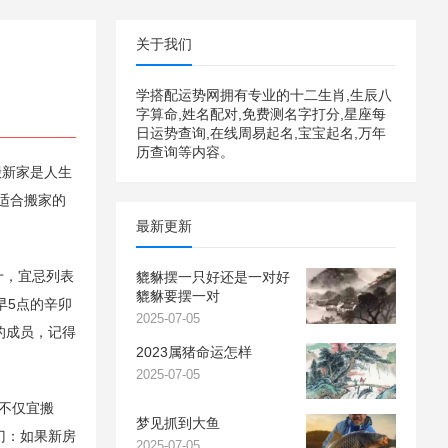
关于我们
学搭配运势网拥有专业的十二生肖,生辰八
字算命,姓名配对,免费测名字打分,星座每
日运势查询,在线周易起名,宝宝起名,万年
历查询等内容。
搬新家是人生
适合搬家的
最新更新
十，宜忌列表
貔貅摆一只好还是一对好
貔貅要摆一对
早5点的辛卯
2025-07-05
的成员，记得
2023属猪命运怎样
2025-07-05
天不仅宜搬
梦见抓到大鱼
门：如果新房
2025-07-05