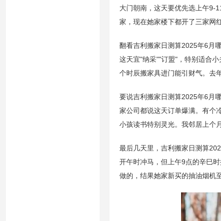
大门朝南，这天要优先选上午9-
家，现在她家楼下都开了三家网
翻看吉利搬家日测算2025年6
这天宜"纳采""订盟"，特别适
个时辰搬家具进门能引财气。去
要说吉利搬家日测算2025年6月
家公司都说这天订单爆满。有个
小孩读书特别灵光。我邻居上个
最后几天里，吉利搬家日测算20
开午时冲马，但上午9点的辛巳
做的，结果她家新买的抽油烟机