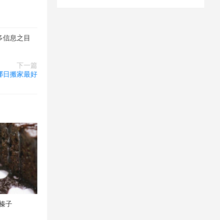
多信息之目
下一篇
 哪日搬家最好
焰榛子