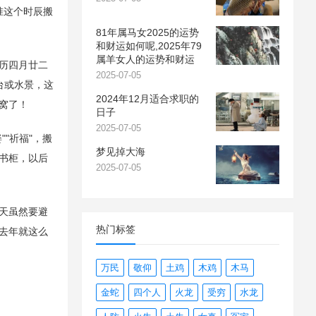
准这个时辰搬
81年属马女2025的运势
和财运如何呢,2025年79
属羊女人的运势和财运
农历四月廿二
2025-07-05
台或水景，这
2024年12月适合求职的
窝了！
日子
2025-07-05
"祈福"，搬
梦见掉大海
书柜，以后
2025-07-05
当天虽然要避
热门标签
去年就这么
万民
敬仰
土鸡
木鸡
木马
金蛇
四个人
火龙
受穷
水龙