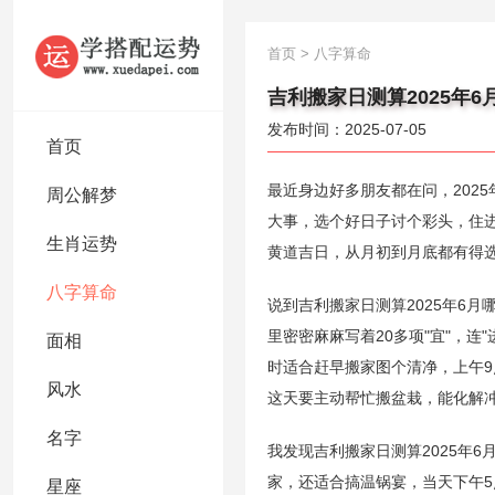
首页
>
八字算命
吉利搬家日测算2025年6
发布时间：2025-07-05
首页
最近身边好多朋友都在问，202
周公解梦
大事，选个好日子讨个彩头，住进
生肖运势
黄道吉日，从月初到月底都有得
八字算命
说到吉利搬家日测算2025年6
里密密麻麻写着20多项"宜"，连
面相
时适合赶早搬家图个清净，上午
风水
这天要主动帮忙搬盆栽，能化解
名字
我发现吉利搬家日测算2025年
家，还适合搞温锅宴，当天下午
星座