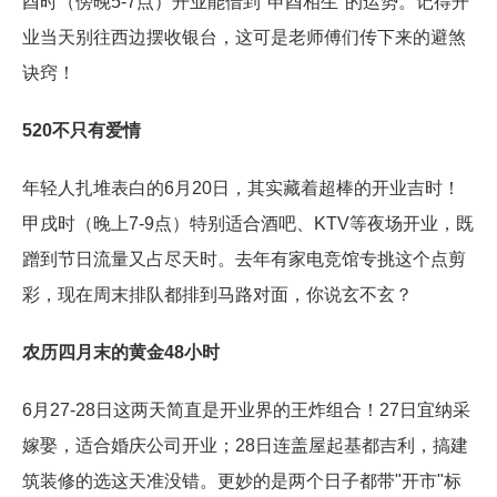
酉时（傍晚5-7点）开业能借到"申酉相生"的运势。记得开
业当天别往西边摆收银台，这可是老师傅们传下来的避煞
诀窍！
520不只有爱情
年轻人扎堆表白的6月20日，其实藏着超棒的开业吉时！
甲戌时（晚上7-9点）特别适合酒吧、KTV等夜场开业，既
蹭到节日流量又占尽天时。去年有家电竞馆专挑这个点剪
彩，现在周末排队都排到马路对面，你说玄不玄？
农历四月末的黄金48小时
6月27-28日这两天简直是开业界的王炸组合！27日宜纳采
嫁娶，适合婚庆公司开业；28日连盖屋起基都吉利，搞建
筑装修的选这天准没错。更妙的是两个日子都带"开市"标