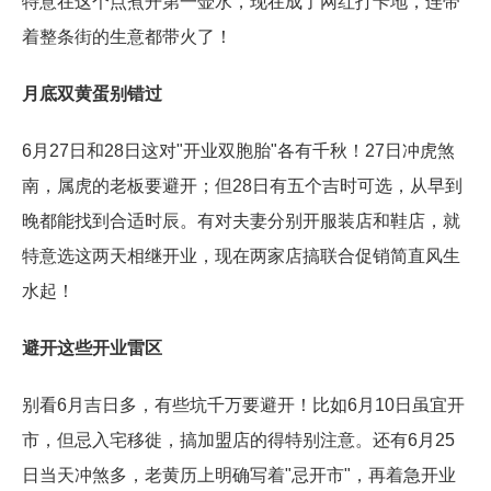
特意在这个点煮开第一壶水，现在成了网红打卡地，连带
着整条街的生意都带火了！
月底双黄蛋别错过
6月27日和28日这对"开业双胞胎"各有千秋！27日冲虎煞
南，属虎的老板要避开；但28日有五个吉时可选，从早到
晚都能找到合适时辰。有对夫妻分别开服装店和鞋店，就
特意选这两天相继开业，现在两家店搞联合促销简直风生
水起！
避开这些开业雷区
别看6月吉日多，有些坑千万要避开！比如6月10日虽宜开
市，但忌入宅移徙，搞加盟店的得特别注意。还有6月25
日当天冲煞多，老黄历上明确写着"忌开市"，再着急开业