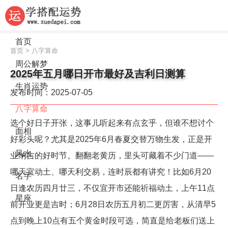
首页
首页
>
八字算命
周公解梦
2025年五月哪日开市最好及吉利日测算
生肖运势
发布时间：2025-07-05
八字算命
选个好日子开张，这事儿听起来有点玄乎，但谁不想讨个
面相
好彩头呢？尤其是2025年6月春夏交替万物生发，正是开
风水
业纳吉的好时节。翻翻老黄历，里头可藏着不少门道——
哪天宜动土、哪天利交易，连时辰都有讲究！比如6月20
名字
日逢农历四月廿三，不仅宜开市还能祈福动土，上午11点
星座
前开业更是吉时；6月28日农历五月初二更厉害，从清早5
点到晚上10点有五个黄金时段可选，简直是给老板们送上