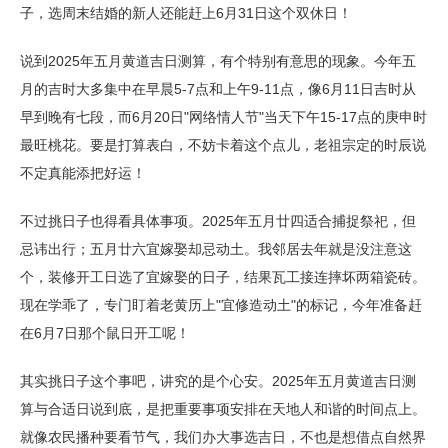
子，选周末结婚的新人还能赶上6月31日这个双休日！
说到2025年五月黄道吉日测算，有个特别有意思的现象。今年五
月的吉时大多集中在早晨5-7点和上午9-11点，像6月11日吉时从
早到晚有七段，而6月20日"网络情人节"当天下午15-17点的庚申时
最旺桃花。要是打算表白，不妨卡着这个点儿，老祖宗定的时辰说
不定真能添把好运！
不过挑日子也得看具体事项。2025年五月廿四适合捕捉祭祀，但
忌讳出行；五月廿六宜嫁娶却忌动土。我邻居去年就是没注意这
个，装修开工日选了宜嫁娶的日子，结果瓦工接连摔坏两箱瓷砖。
现在学乖了，专门盯着老黄历上"宜修造动土"的标记，今年准备赶
在6月7日那个鼠日开工呢！
其实挑日子这个事吧，讲究的是个心安。2025年五月黄道吉日测
算与合适日说到底，是把重要事项安排在天地人和谐的时间点上。
就像农民播种要看节气，我们办大事选吉日，不也是想借点自然界