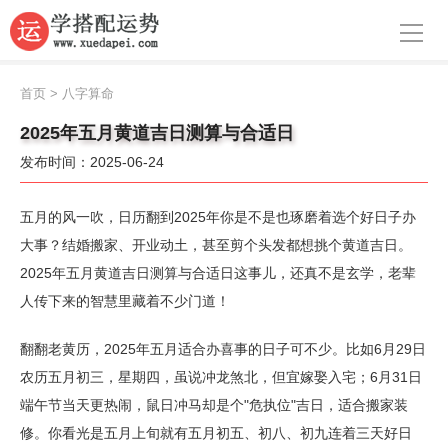
导航
首页
首页
>
八字算命
周公解梦
2025年五月黄道吉日测算与合适日
发布时间：2025-06-24
生肖运势
八字算命
五月的风一吹，日历翻到2025年你是不是也琢磨着选个好日子办
大事？结婚搬家、开业动土，甚至剪个头发都想挑个黄道吉日。
面相
2025年五月黄道吉日测算与合适日这事儿，还真不是玄学，老辈
人传下来的智慧里藏着不少门道！
风水
名字
翻翻老黄历，2025年五月适合办喜事的日子可不少。比如6月29日
农历五月初三，星期四，虽说冲龙煞北，但宜嫁娶入宅；6月31日
星座
端午节当天更热闹，鼠日冲马却是个"危执位"吉日，适合搬家装
修。你看光是五月上旬就有五月初五、初八、初九连着三天好日