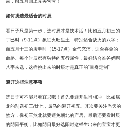
吉，给五月画上完美句号！
如何挑选最适合的时辰
看日子只是第一步，选时辰才是技术活！比如五月初三的
丁巳时（9-11点）象征火旺生土，特别适合缺火的八字；
而五月十三的庚申时（15-17点）金气充沛，适合喜金的
命格。每个时辰都有独特的五行属性，最好结合准爸妈啊
八字来选，这样挑出来的时辰才是真正的"量身定制"！
避开这些注意事项
选日子可不能只看宜忌哦！首先要避开生肖相冲，比如属
龙的别选初三/廿七，属马的避开初五。其次要关注当天的
煞方，像初三煞北就要避免朝北的产房。最后还要看时辰
的阴阳平衡，比如阴日最好选阳时这样生出来的宝宝才更