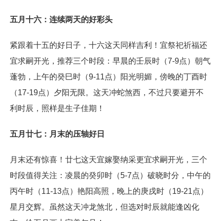
五月十六：连续两天的好彩头
紧跟着十五的好日子，十六这天同样吉利！宜祭祀祈福还
宜求嗣开光，推荐三个时段：早晨的壬辰时（7-9点）朝气
蓬勃，上午的癸巳时（9-11点）阳光明媚，傍晚的丁酉时
（17-19点）夕阳无限。这天冲蛇煞西，不过只要避开不
利时辰，照样是生子佳期！
五月廿七：月末的压轴好日
月末还有惊喜！廿七这天宜嫁娶纳采更宜求嗣开光，三个
时段值得关注：凌晨的癸卯时（5-7点）破晓时分，中午的
丙午时（11-13点）艳阳高照，晚上的庚戌时（19-21点）
星月交辉。虽然这天冲龙煞北，但选对时辰就能逢凶化