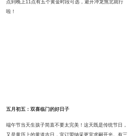
点到晚上11点有五个黄金时段可选，避开冲龙煞北就行
啦！
五月初五：双喜临门的好日子
端午节当天生孩子简直不要太完美！这天既是传统节日，
又是黄历上的黄道吉日，宜订盟纳采更宜求嗣开光。有三