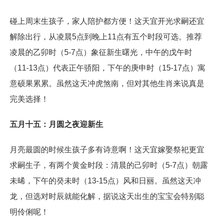
碰上周末生孩子，家人陪护都方便！这天宜开光求嗣还宜
解除出行，从凌晨5点到晚上11点有五个时段可选。推荐
凌晨的乙卯时（5-7点）象征新生曙光，中午的戊午时
（11-13点）代表正午骄阳，下午的庚申时（15-17点）寓
意硕果累累。虽然这天冲虎煞南，但对其他生肖来说真是
完美选择！
五月十五：月圆之夜迎新生
月亮最圆的时候生孩子多有诗意啊！这天宜嫁娶祭祀更宜
求嗣生子，有两个黄金时段：清晨的己卯时（5-7点）朝露
未晞，下午的癸未时（13-15点）风和日丽。虽然这天冲
龙，但选对时辰就能化解，据说这天出生的宝宝会特别聪
明伶俐呢！