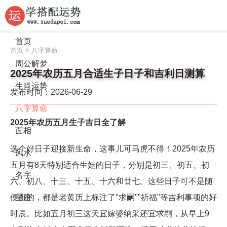
首页
首页
>
八字算命
周公解梦
2025年农历五月合适生子日子和吉利日测算
生肖运势
发布时间：2026-06-29
八字算命
2025年农历五月生子吉日全了解
面相
选个好日子迎接新生命，这事儿可马虎不得！2025年农历
风水
五月有8天特别适合生娃的日子，分别是初三、初五、初
名字
六、初八、十三、十五、十六和廿七。这些日子可不是随
便挑的，都是老黄历上标注了"求嗣""祈福"等吉利事项的好
星座
时辰。比如五月初三这天宜嫁娶纳采还宜求嗣，从早上9