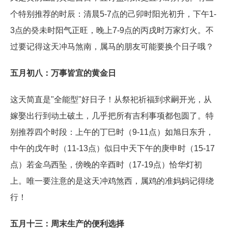
个特别推荐的时辰：清晨5-7点的己卯时阳光初升，下午1-
3点的癸未时阳气正旺，晚上7-9点的丙戌时万家灯火。不
过要记得这天冲马煞南，属马的朋友可能要换个日子哦？
五月初八：万事皆宜的黄金日
这天简直是"全能型"好日子！从祭祀祈福到求嗣开光，从
嫁娶出行到动土破土，几乎把所有吉利事项都包圆了。特
别推荐四个时段：上午的丁巳时（9-11点）如旭日东升，
中午的戊午时（11-13点）似日中天下午的庚申时（15-17
点）若金乌西坠，傍晚的辛酉时（17-19点）恰华灯初
上。唯一要注意的是这天冲鸡煞西，属鸡的准妈妈记得绕
行！
五月十三：周末生产的便利选择