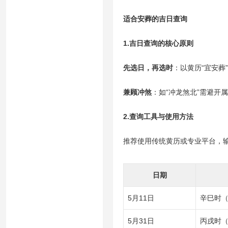
适合安葬的吉日查询
1.吉日查询的核心原则
先选日，再选时
：以黄历“宜安葬
兼顾冲煞
：如“冲龙煞北”需避开
2.查询工具与使用方法
推荐使用传统黄历或专业平台，输
日期
5月11日
辛巳时（9
5月31日
丙戌时（1