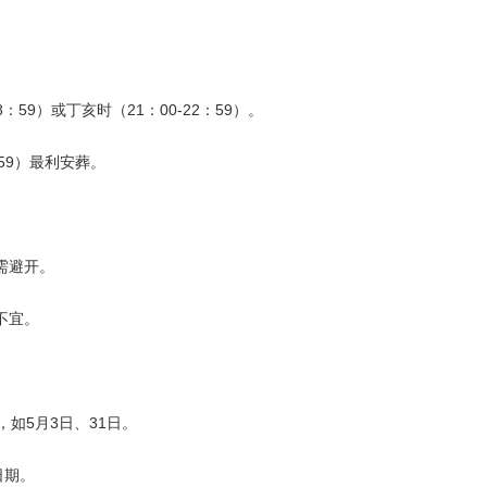
8：59）或丁亥时（21：00-22：59）。
：59）最利安葬。
需避开。
不宜。
，如5月3日、31日。
日期。