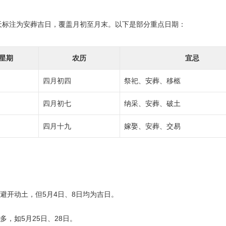
13天标注为安葬吉日，覆盖月初至月末。以下是部分重点日期：
星期
农历
宜忌
四月初四
祭祀、安葬、移柩
四月初七
纳采、安葬、破土
四月十九
嫁娶、安葬、交易
避开动土，但5月4日、8日均为吉日。
多，如5月25日、28日。