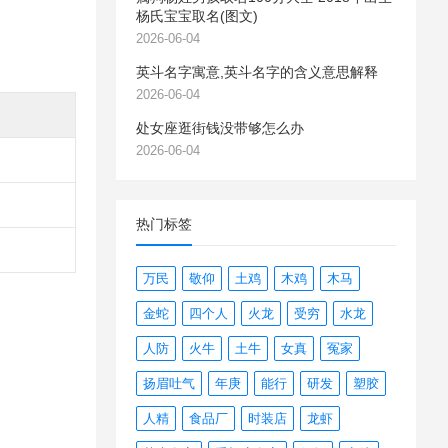
杨氏宝宝取名(图文)
2026-06-04
英斗名字寓意,英斗名字的含义意思解释
2026-06-04
处女座逛街钱没带够怎么办
2026-06-04
热门标签
万民
敬仰
土鸡
木鸡
木马
金蛇
四个人
火龙
受穷
水龙
人防
火牛
土牛
女真
冤家
扬眉吐气
年庚
能行
研发
塑胶
人精
食品厂
时装店
龙虾