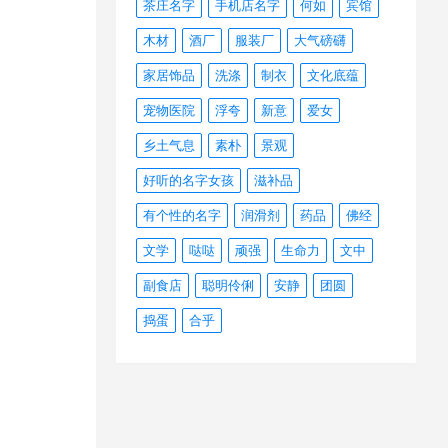
茶庄名字
手机店名字
何如
宾馆
木材
酒厂
服装厂
大气磅礴
家居饰品
洗涤
制衣
文化底蕴
宠物医院
浮夸
新意
爱女
乡土气息
素朴
景观
好听的名字女孩
滋补品
有个性的名字
润滑剂
药品
佛经
文学
哒哒
顽强
生命力
文中
副食店
聪明伶俐
安静
团圆
捣蛋
合乎