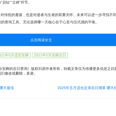
启钻”“立碑”环节。
既是对传统的遵循，也是对逝者与生者的双重关怀。未来可以进一步寻找不
捷的查询工具。无论选择哪一天核心在于心意与仪式感的平衡。
点击阅读全文
021年5月适宜安葬
2021年5月安葬吉日
适合安葬的吉日查询》版权归原作者所有，转载文章仅为传播更多信息之目
我们修改或删除，多谢。
 哪天最佳
2025年五月适合定亲吉日测算 哪