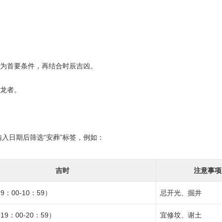
”为首要条件，再结合时辰吉凶。
属龙者。
入日期后筛选“安葬”标签，例如：
吉时
注意事项
：00-10：59）
忌开光、掘井
9：00-20：59）
宜修坟、谢土