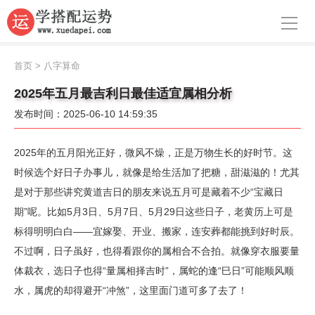
导航
首页
首页
>
八字算命
周公解梦
2025年五月最吉利日最佳适宜属相分析
发布时间：2025-06-10 14:59:35
生肖运势
八字算命
2025年的五月阳光正好，微风不燥，正是万物生长的好时节。这
时候选个好日子办事儿，就像是给生活加了把糖，甜滋滋的！尤其
面相
是对于那些讲究黄道吉日的朋友来说五月可是藏着不少“宝藏日
期”呢。比如5月3日、5月7日、5月29日这些日子，老黄历上可是
风水
标得明明白白——宜嫁娶、开业、搬家，连安葬都能挑到好时辰。
名字
不过啊，日子虽好，也得看跟你的属相合不合拍。就像穿衣服要量
体裁衣，选日子也得“量属相择吉时”，属蛇的逢“巳日”可能顺风顺
星座
水，属虎的却得避开“冲煞”，这里面门道可多了去了！