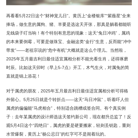
再看看5月22日这个“财神宠儿日”。黄历上“金楼银库”“紫薇星”全来
捧场，做生意的属狗、猪、羊要是选这天开张，那真是躺着都能听
见钱袋子叮当响！有个特别有意思的现象：这天“兔日冲鸡”，属鸡
的本来要倒霉，可要是做珠宝、金融这类“金行”生意，反而能“冲中
带发”——老祖宗说的“危中有机”大概就是这么个理儿。当然啦，
2025年五月最吉利日最佳适宜属相分析不能光看生肖，还得琢磨
时辰。比如这天卯时（早上5-7点）开工，木气生火，对属兔的简
直就是锦上添花！
对于属虎的朋友，2025年五月最吉利日最佳适宜属相分析可得格
外留心。5月25日就是个转折点——这天“马日冲鼠”，听着吓人但
属虎的偏偏能“马虎相合”，特别适合跳槽或签合同。有个真实例
子：去年某属虎的设计师选这天签约新公司，现在都升总监了！反
观5月4日这个“四绝日”，属虎的要是硬要搬家，轻则丢钥匙，重则
水管爆裂，黄历上“杨公忌日”的红字可不是闹着玩的。