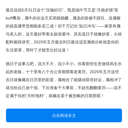
最后说说5月31日这个“压轴好日”。既是端午节又是“月德岁德”双
buff叠加，属牛的在这天买房能稳赚，属龙的装修不踩坑，连属猴
的搞直播带货都能多卖三成！但千万记住“鼠日冲马”——家里有属
马老人的，这天最好带着去旅游避冲。其实选日子就像炒菜，火候
配料都得讲究，2025年五月最吉利日最佳适宜属相分析就是你的
生活菜谱，用对了才能烹出好运道！
挑日子这事儿吧，说大不大，说小不小。你看那些生意做得风生水
起的老板，十个里有八个办公室都摆着老黄历。2025年五月这些
吉日就像藏在日历里的彩蛋，属相合了能撬动双倍好运，属相冲了
就当给自己放个假。下次准备干大事前，不妨先翻翻黄历——说不
定属于你的“天时地利”，就藏在某个被忽略的日期里呢！
点击阅读全文