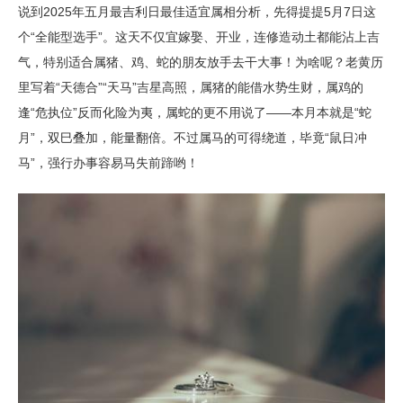
说到2025年五月最吉利日最佳适宜属相分析，先得提提5月7日这
个“全能型选手”。这天不仅宜嫁娶、开业，连修造动土都能沾上吉
气，特别适合属猪、鸡、蛇的朋友放手去干大事！为啥呢？老黄历
里写着“天德合”“天马”吉星高照，属猪的能借水势生财，属鸡的
逢“危执位”反而化险为夷，属蛇的更不用说了——本月本就是“蛇
月”，双巳叠加，能量翻倍。不过属马的可得绕道，毕竟“鼠日冲
马”，强行办事容易马失前蹄哟！