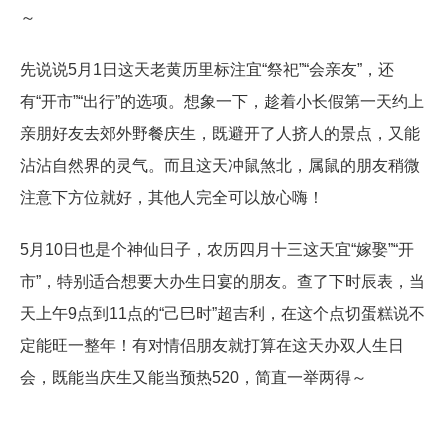
～
先说说5月1日这天老黄历里标注宜“祭祀”“会亲友”，还
有“开市”“出行”的选项。想象一下，趁着小长假第一天约上
亲朋好友去郊外野餐庆生，既避开了人挤人的景点，又能
沾沾自然界的灵气。而且这天冲鼠煞北，属鼠的朋友稍微
注意下方位就好，其他人完全可以放心嗨！
5月10日也是个神仙日子，农历四月十三这天宜“嫁娶”“开
市”，特别适合想要大办生日宴的朋友。查了下时辰表，当
天上午9点到11点的“己巳时”超吉利，在这个点切蛋糕说不
定能旺一整年！有对情侣朋友就打算在这天办双人生日
会，既能当庆生又能当预热520，简直一举两得～