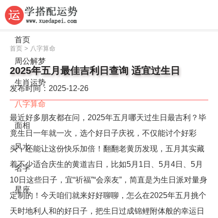
首页
首页
>
八字算命
周公解梦
2025年五月最佳吉利日查询 适宜过生日
生肖运势
发布时间：2025-12-26
八字算命
最近好多朋友都在问，2025年五月哪天过生日最吉利？毕
面相
竟生日一年就一次，选个好日子庆祝，不仅能讨个好彩
风水
头，还能让这份快乐加倍！翻翻老黄历发现，五月其实藏
着不少适合庆生的黄道吉日，比如5月1日、5月4日、5月
名字
10日这些日子，宜“祈福”“会亲友”，简直是为生日派对量身
星座
定制的！今天咱们就来好好聊聊，怎么在2025年五月挑个
天时地利人和的好日子，把生日过成锦鲤附体般的幸运日