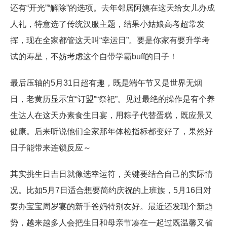
还有“开光”“解除”的选项。去年邻居阿姨在这天给女儿办成
人礼，特意选了传统汉服主题，结果小姑娘高考超常发
挥，现在全家都管这天叫“幸运日”。要是你家有要升学考
试的寿星，不妨考虑这个自带学霸buff的日子！
最后压轴的5月31日超有趣，既是端午节又是世界无烟
日，老黄历显示宜“订盟”“祭祀”。见过最绝的操作是有个养
生达人在这天办素食生日宴，用粽子代替蛋糕，既应景又
健康。后来听说他们全家那年体检指标都变好了，果然好
日子能带来连锁反应～
其实挑生日吉日就像选幸运符，关键要结合自己的实际情
况。比如5月7日适合想要简约庆祝的上班族，5月16日对
要办宝宝周岁宴的新手爸妈特别友好。最近还发现个新趋
势，越来越多人会把生日和母亲节凑在一起过既温馨又省