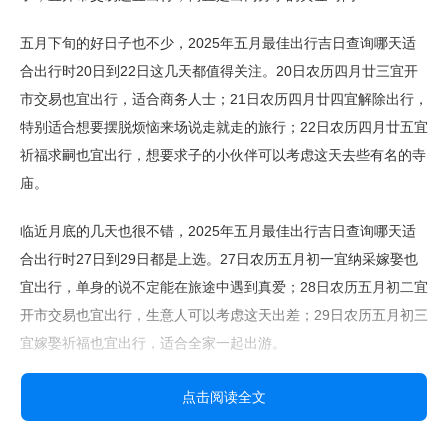
五月下旬的好日子也不少，2025年五月最佳出行吉日查询哪天适
合出行时20日到22日这几天都值得关注。20日农历四月廿三宜开
市交易也宜出行，适合商务人士；21日农历四月廿四宜解除出行，
特别适合想要摆脱烦恼来场说走就走的旅行；22日农历四月廿五宜
祈福求嗣也宜出行，想要求子的小伙伴可以考虑这天去些有名的寺
庙。
临近月底的几天也很不错，2025年五月最佳出行吉日查询哪天适
合出行时27日到29日都是上选。27日农历五月初一宜纳采嫁娶也
宜出行，单身的说不定能在旅途中遇到真爱；28日农历五月初二宜
开市交易也宜出行，生意人可以考虑这天出差；29日农历五月初三
宜嫁娶祈福也宜出行，适合全家一起出游。
最后一天5月31日农历五月初五也是个好日子，2025年五月最佳出
点击阅读全文
行吉日查询哪天适合出行时千万别漏了它。这天是端午节，宜订盟
纳采也宜出行，既能感受传统节日氛围，又能享受美好旅程。不过