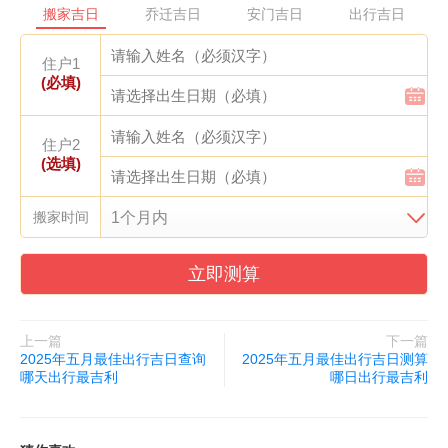
搬家吉日
乔迁吉日
安门吉日
出行吉日
要注意冲马煞南，属马的朋友可能要另选吉日了。
住户1
看了这么多2025年五月最佳出行吉日查询哪天适合出行的好日
(必填)
子，是不是已经心动了？其实选个好日子出门真的挺重要的，不仅
能避开不必要的麻烦，还能让旅途更加顺心如意。建议大家根据自
住户2
己的生肖和行程安排，挑选最适合的那个黄道吉日，让每次出行都
(选填)
成为美好的回忆！
搬家时间
立即测算
上一篇
下一篇
2025年五月最佳出行吉日查询
2025年五月最佳出行吉日测算
哪天出行最吉利
哪日出行最吉利