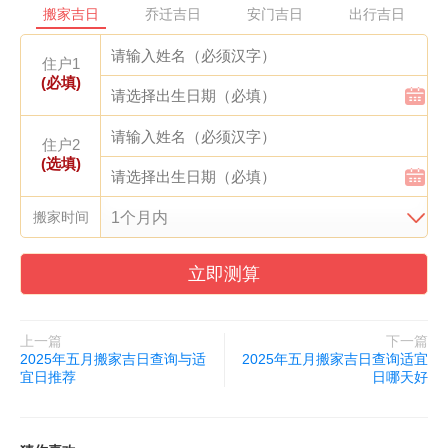
搬家吉日
乔迁吉日
安门吉日
出行吉日
也舒畅。再说了，这些传统习俗能流传几千年总有它的道理在。下
次谁再问五月哪天搬家好，直接把五月初三、十五、廿七这几个日
住户1
(必填)
子甩过去，保准夸你靠谱！
住户2
(选填)
搬家时间
立即测算
上一篇
下一篇
2025年五月搬家吉日查询与适
2025年五月搬家吉日查询适宜
宜日推荐
日哪天好