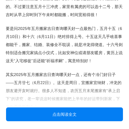
的。不过要注意五月十三冲虎，家里有属虎的可以选十二号，那天
吉时从早上卯时到下午未时都能搬，时间宽裕得很！
要是问2025年五月搬家吉日查询哪天好一点最热门，五月十五（6
月10日）和十六（6月11日）绝对排得上号。十五这天几乎啥喜事
都能干，搬家、结婚、装修全不耽误，就是冲龙得绕道。十六号则
特别适合搬完家搞点小仪式，比如安神位或请朋友暖房，黄历上说
这天“入宅移徙”后还能“祈福求嗣”，寓意特别好！
其实2025年五月搬家吉日查询哪天好一点，还有个冷门好日子
——五月廿七（6月22日）。这天是周日，宜搬家宜纳财，冲龙的
朋友避开亥时就行。很多人不知道，农历五月末尾搬家有“承上启
下”的讲究，老一辈说这时候搬家能把上半年的好运带到新家，下
半年再添新彩头！
点击阅读全文
挑2025年五月搬家吉日这事儿，真不是信仰。你想啊，选个天气
晴朗、黄历吉利的日子，搬家公司好约、朋友方便帮忙，自己心情