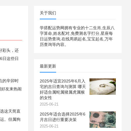
关于我们
学搭配运势网拥有专业的十二生肖,生辰八
字算命,姓名配对,免费测名字打分,星座每
日运势查询,在线周易起名,宝宝起名,万年
历查询等内容。
好彩头，还
6日这些日
最新更新
！
点的辛卯时
2025年适宜2025年6月入
宅的吉日查询与测算 哪天
朋好友来热闹
好适合属蛇属猪属虎属猴
的女性
2025-06-21
，选这天简直
2025年适合选择2025年6
好运。但属狗
月吉日进行重要决策
2025-06-21