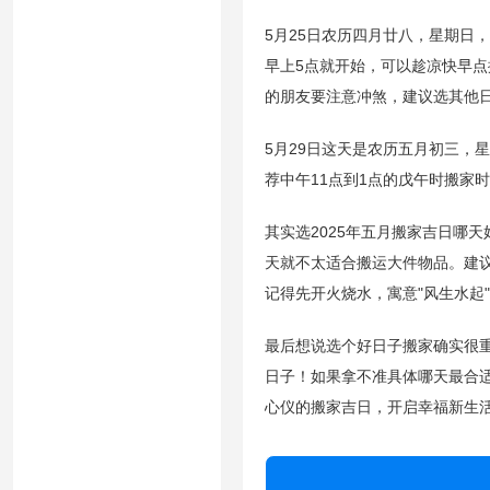
5月25日农历四月廿八，星期日
早上5点就开始，可以趁凉快早点
的朋友要注意冲煞，建议选其他
5月29日这天是农历五月初三，
荐中午11点到1点的戊午时搬家
其实选2025年五月搬家吉日哪
天就不太适合搬运大件物品。建
记得先开火烧水，寓意"风生水起
最后想说选个好日子搬家确实很
日子！如果拿不准具体哪天最合适
心仪的搬家吉日，开启幸福新生