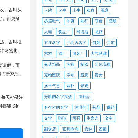
朋友。吉时从
人防
火牛
土牛
女真
冤家
"。但属鼠
扬眉吐气
年庚
能行
研发
塑胶
人精
食品厂
时装店
龙虾
合适。吉时推
茶庄名字
手机店名字
何如
宾馆
为冲龙煞北。
木材
酒厂
服装厂
大气磅礴
家居饰品
洗涤
制衣
文化底蕴
便请假，雨
搬入新家后，
宠物医院
浮夸
新意
爱女
乡土气息
素朴
景观
好听的名字女孩
滋补品
，每天都是好
月都能找到
有个性的名字
润滑剂
药品
佛经
文学
哒哒
顽强
生命力
文中
副食店
聪明伶俐
安静
团圆