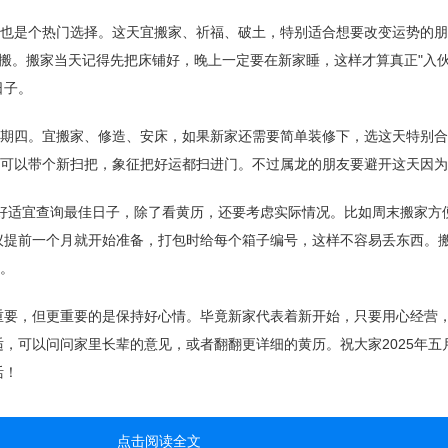
，也是个热门选择。这天宜搬家、祈福、破土，特别适合想要改变运势的
搬。搬家当天记得先把床铺好，晚上一定要在新家睡，这样才算真正"入伙
日子。
星期四。宜搬家、修造、安床，如果新家还需要简单装修下，选这天特别
时可以带个新扫把，象征把好运都扫进门。不过属龙的朋友要避开这天因
天好适宜查询最佳日子，除了看黄历，还要考虑实际情况。比如周末搬家方
议提前一个月就开始准备，打包时给每个箱子编号，这样不容易丢东西。
"。
重要，但更重要的是保持好心情。毕竟新家代表着新开始，只要用心经营
，可以问问家里长辈的意见，或者翻翻更详细的黄历。祝大家2025年五
活！
点击阅读全文