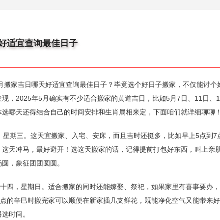
天好适宜查询最佳日子
五月搬家吉日哪天好适宜查询最佳日子？毕竟选个好日子搬家，不仅能讨个
，2025年5月确实有不少适合搬家的黄道吉日，比如5月7日、11日、1
体选哪天还得结合自己的时间安排和生肖属相来定，下面咱们就详细聊聊
，星期三。这天宜搬家、入宅、安床，而且吉时还挺多，比如早上5点到7
，这天冲马，最好避开！选这天搬家的话，记得提前打包好东西，叫上亲
汤圆，象征团团圆圆。
月十四，星期日。适合搬家的同时还能嫁娶、祭祀，如果家里有喜事要办
1点的辛巳时搬完家可以顺便在新家插几支鲜花，既能净化空气又能带来
另选时间。