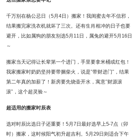
千万别在杨公忌日（5月4日）搬家！我闺蜜去年不信邪，
结果搬完家洗衣机就坏了三次。还有生肖相冲的日子也要
避开，比如属狗的朋友别选5月11日，属兔的避开5月16日
～
搬家当天记得让长辈第一个进门，手里要拿米桶或红包！
我家搬家时奶奶坚持要带捆柴火，说是"带财进门"，结果
第二年真的加薪了！新房要先烧壶开水，寓意"财源滚
滚"，这个超灵验～
超适用的搬家时辰表
选对时辰比选日子还重要！5月7日最好选早上5-7点（卯
时）搬家，这时候阳气初升超吉利。5月29日则适合下午