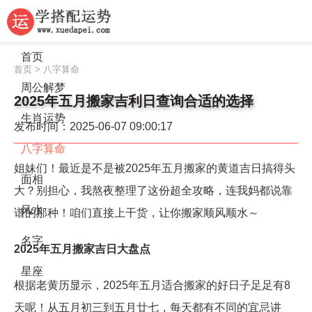
首页
首页
>
八字算命
周公解梦
2025年五月搬家吉利日查询合适的选择
生肖运势
发布时间：2025-06-07 09:00:17
八字算命
姐妹们！最近是不是被2025年五月搬家的黄道吉日搞得头
面相
大？别担心，我熬夜整理了这份超全攻略，连我妈都说靠
风水
谱的那种！咱们直接上干货，让你搬家顺风顺水～
名字
2025年五月搬家吉日大盘点
星座
根据老黄历显示，2025年五月适合搬家的好日子足足有8
天呢！从五月初三到五月廿七，每天都有不同的宜忌讲