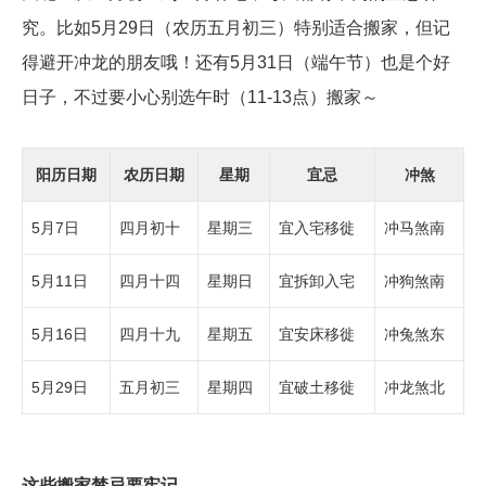
究。比如5月29日（农历五月初三）特别适合搬家，但记
得避开冲龙的朋友哦！还有5月31日（端午节）也是个好
日子，不过要小心别选午时（11-13点）搬家～
阳历日期
农历日期
星期
宜忌
冲煞
5月7日
四月初十
星期三
宜入宅移徙
冲马煞南
5月11日
四月十四
星期日
宜拆卸入宅
冲狗煞南
5月16日
四月十九
星期五
宜安床移徙
冲兔煞东
5月29日
五月初三
星期四
宜破土移徙
冲龙煞北
这些搬家禁忌要牢记