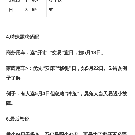
5月29
7：00-
提车仪
日
8：59
式
4.
特殊需求适配
商务用车
：选“开市”“交易”宜日，如5月13日。
家庭用车>：优先“安床”“移徙”日，如5月22日。
5.
错误例
子了解
例子
：有人选5月4日但忽略“冲兔”，属兔人当天易遇小故
障。
6.
最后想说
挑个好日子提车，不仅是图个心安，更是为了避开不必要