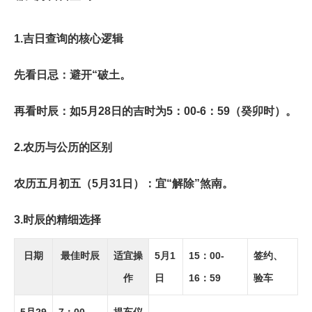
1.
吉日查询的核心逻辑
先看日忌
：避开“破土。
再看时辰
：如5月28日的吉时为5：00-6：59（癸卯时）。
2.
农历与公历的区别
农历五月初五
（5月31日）：宜“解除”煞南。
3.
时辰的精细选择
日期
最佳时辰
适宜操
5月1
15：00-
签约、
作
日
16：59
验车