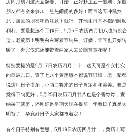
历四月初四这天宜嫁娶、订婚，正好赶上五一假期，亲戚
朋友都有空来参加，热热闹闹的多好！而且这天冲鼠煞
北，属鼠的朋友稍微注意下就行，其他生肖基本都能顺顺
利利。要是想选个工作日，5月6日农历四月初八也特别合
适，老黄历上明明白白写着宜纳采、订婚，天气也开始转
暖了，办完仪式还能带着两家人去公园赏赏花呢！
特别要提的是5月17日农历四月二十，这天可是个实打实
的良辰吉日。查了七八个黄历版本都说宜订婚，老一辈都
说这种日子提亲，小两口将来的日子肯定和和美美。要是
觉得下旬更好，5月25日农历四月廿八也是个香饽饽，宜
纳采宜嫁娶，还刚好是星期天现在提前一年看日子真是太
明智了，毕竟好日子大家都抢着定！
有个日子特别有意思，5月19日农历四月廿二，黄历上写