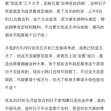
着"宜提亲"三个大字，还标注着"吉神宜趋四相"，这种日子
简直就是为提亲量身定做的。查了当天的时辰，上午9点
到11点最吉利，这个点去提亲，双方家长精神头都足，聊
起婚事肯定特别顺利。不过要注意这天冲马煞南，属马的
朋友可能要换个日子啦！
月底的5月29日农历五月初三也值得考虑，虽然已经是五
月了，但这天宜嫁娶宜提亲，老黄历上说"金匮"值日，最
适合商量婚嫁这种大事。有个朋友去年就是看准这个星宿
日子去提亲的，现在小两口过得可甜蜜了。不过这天是星
期四，可能要请个假才行，但为了终身大事请天假也值当
不是？
其实2025年五月提亲吉利日子查询哪日适合这件事，真的
不能马虎。选对日子不仅是图个吉利，更是对女方家的尊