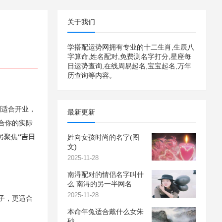
关于我们
学搭配运势网拥有专业的十二生肖,生辰八
字算命,姓名配对,免费测名字打分,星座每
日运势查询,在线周易起名,宝宝起名,万年
历查询等内容。
别适合开业，
最新更新
合你的实际
另聚焦
“吉日
姓向女孩时尚的名字(图
文)
2025-11-28
南浔配对的情侣名字叫什
么 南浔的另一半网名
2025-11-28
子，更适合
本命年兔适合戴什么女朱
砂