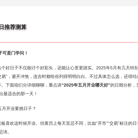
吉日推荐测算
日子可是门学问！
个好日子不仅能讨个好彩头，还能让心里更踏实。2025年5月有几天特
宜交易”，避开冲煞，连吉时都给你列得明明白白。不过具体怎么选，还得结
等。下面咱们分详细聊聊，重点讲
“2025年五月开业哪天好”
的日期分析，
出最适合的那一天！
么五月开业要挑日子？
板喜欢这时候开业。但黄历上每天宜忌不同，比如“开市”“交易”标注的日
等忌讳。