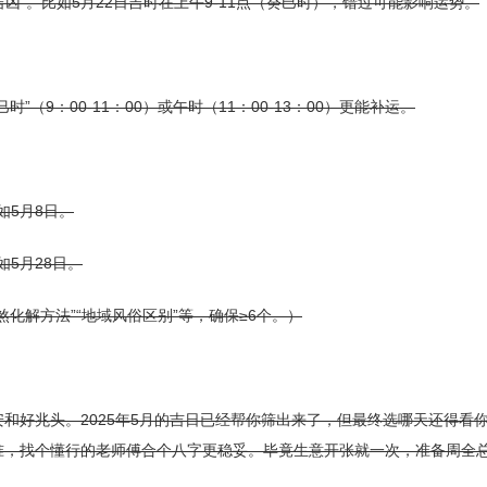
吉凶”。比如5月22日吉时在上午9-11点（癸巳时），错过可能影响运势。
”（9：00-11：00）或午时（11：00-13：00）更能补运。
如5月8日。
如5月28日。
化解方法”“地域风俗区别”等，确保≥6个。）
和好兆头。2025年5月的吉日已经帮你筛出来了，但最终选哪天还得看
准，找个懂行的老师傅合个八字更稳妥。毕竟生意开张就一次，准备周全