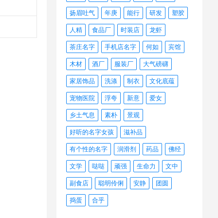
扬眉吐气
年庚
能行
研发
塑胶
人精
食品厂
时装店
龙虾
茶庄名字
手机店名字
何如
宾馆
木材
酒厂
服装厂
大气磅礴
家居饰品
洗涤
制衣
文化底蕴
宠物医院
浮夸
新意
爱女
乡土气息
素朴
景观
好听的名字女孩
滋补品
有个性的名字
润滑剂
药品
佛经
文学
哒哒
顽强
生命力
文中
副食店
聪明伶俐
安静
团圆
捣蛋
合乎