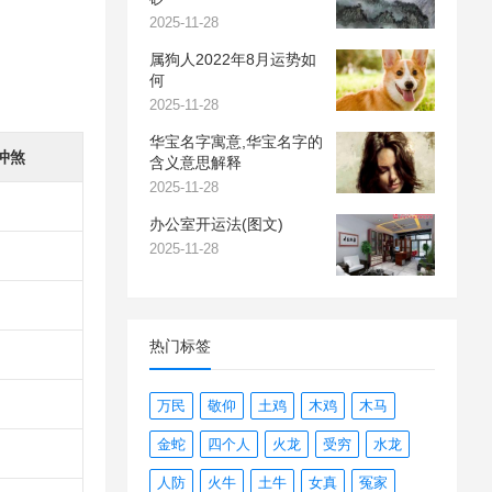
2025-11-28
属狗人2022年8月运势如
何
2025-11-28
华宝名字寓意,华宝名字的
冲煞
含义意思解释
2025-11-28
办公室开运法(图文)
2025-11-28
热门标签
万民
敬仰
土鸡
木鸡
木马
金蛇
四个人
火龙
受穷
水龙
人防
火牛
土牛
女真
冤家