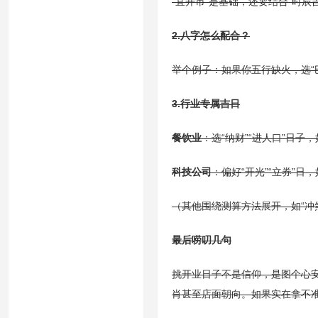
“宜开市”是基础，还要结合“时辰
2.八字怎么配合？
举个例子：如果你五行缺火，选“巳时
3.行业专属吉日
餐饮业
：选“纳财”“进人口”日子，
科技公司
：偏好“开光”“立券”日，
（其他围绕测算方法展开，如“冲煞
最后唠叨几句
挑开业日子不是信仰，是图个心安
肖甚至店面朝向。如果实在拿不