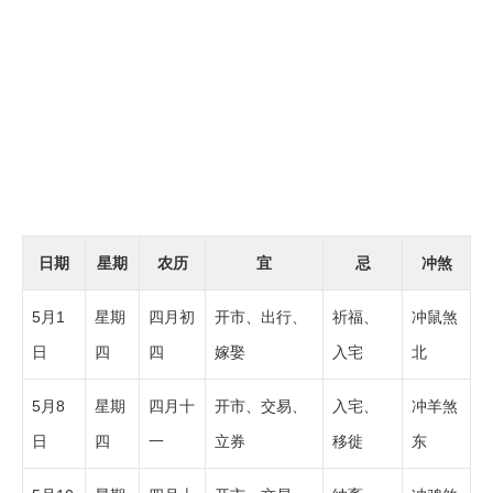
日期
星期
农历
宜
忌
冲煞
5月1
星期
四月初
开市、出行、
祈福、
冲鼠煞
日
四
四
嫁娶
入宅
北
5月8
星期
四月十
开市、交易、
入宅、
冲羊煞
日
四
一
立券
移徙
东