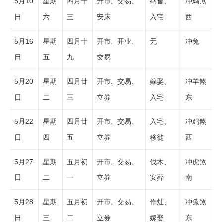
5月10
星期
四月十
开市、交易、
纳畜、
冲鸡煞
日
六
三
安床
入宅
西
5月16
星期
四月十
开市、开业、
无
冲兔
日
五
九
交易
5月20
星期
四月廿
开市、交易、
嫁娶、
冲羊煞
日
二
三
立券
入宅
东
5月22
星期
四月廿
开市、交易、
入宅、
冲鸡煞
日
四
五
立券
移徙
西
5月27
星期
五月初
开市、交易、
伐木、
冲虎煞
日
二
一
立券
安葬
南
5月28
星期
五月初
开市、交易、
作灶、
冲兔煞
日
三
二
立券
嫁娶
东