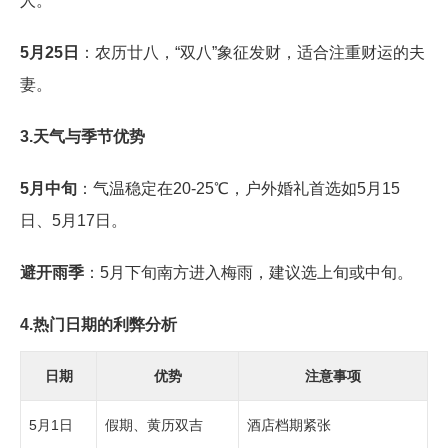
人。
5月25日
：农历廿八，“双八”象征发财，适合注重财运的夫
妻。
3.天气与季节优势
5月中旬
：气温稳定在20-25℃，户外婚礼首选如5月15
日、5月17日。
避开雨季
：5月下旬南方进入梅雨，建议选上旬或中旬。
4.热门日期的利弊分析
日期
优势
注意事项
5月1日
假期、黄历双吉
酒店档期紧张