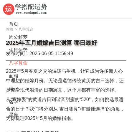
首页
首页
>
八字算命
周公解梦
2025年五月婚嫁吉日测算 哪日最好
生肖运势
发布时间：2025-06-05 11:59:49
八字算命
2025年5月春夏之交的温暖与生机，让它成为许多新人心
面相
中理想的婚嫁月份。无论是遵循传统黄历的吉日选择，还
风水
是偏爱现代浪漫的日期寓意，这个月都有丰富的选择。
从“宜嫁娶”的黄道吉日到谐音甜蜜的“520”，如何挑选最适
名字
合的日子？我们将分别从“吉日测算”和“最佳选择”的角度，
星座
为你梳理2025年5月的婚嫁指南。