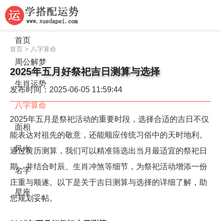
首页
首页
>
八字算命
周公解梦
2025年五月好祭祀吉日测算与选择
生肖运势
发布时间：2025-06-05 11:59:44
八字算命
2025年五月是祭祀活动的重要时段，选择合适的吉日不仅
面相
能表达对祖先的敬意，还能顺应传统习俗中的天时地利。
风水
通过黄历测算，我们可以精准筛选出当月最适宜的祭祀日
期，并结合时辰、生肖冲煞等细节，为祭祀活动增添一份
名字
庄重与顺遂。以下是关于吉日测算与选择的详细了解，助
星座
您规划妥帖。