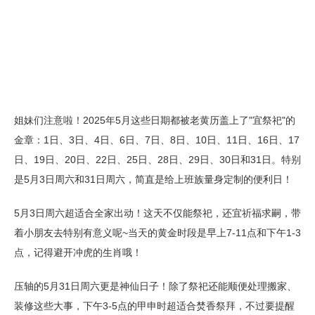
姐妹们注意啦！2025年5月这些日期都被老黄历盖上了"宜祭祀"的
金章：1日、3日、4日、6日、7日、8日、10日、11日、16日、17
日、19日、20日、22日、25日、28日、29日、30日和31日。特别
是5月3日周六和31日周六，简直是给上班族量身定制的便利日！
5月3日周六超适合全家出动！这天不仅能祭祀，还宜祈福求嗣，带
着小朋友去特别有意义呢~当天的黄金时段是早上7-11点和下午1-3
点，记得避开冲虎的生肖哦！
压轴的5月31日周六更是神仙日子！除了祭祀还能顺便处理搬家、
装修这些大事，下午3-5点的甲申时超适合焚香祭拜，不过要提醒