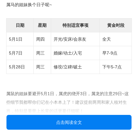
属马的姐妹换个日子呢~
日期
星期
特别适宜事项
黄金时段
5月1日
周四
开光/安床/会亲友
全天
5月7日
周三
婚嫁/动土/入宅
早7-9点
5月28日
周三
修坟/立碑/破土
下午5-7点
属鼠的姐妹要避开5月1日，属虎的绕开3日，属龙的注意29日~这
些细节我都帮你们记在小本本上了！建议提前两周和家人核对生
肖，特别是要带上长辈的话更要仔细呢！
点击阅读全文