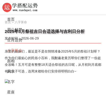
首页
首页
>
八字算命
周公解梦
2025年5月祭祖吉日合适选择与吉利日分析
发布时间：2026-06-29
生肖运势
八字算命
亲爱的姐妹们，最近是不是在悄悄准备2025年5月的祭祖计划呀？
作为你们最贴心的民俗小百科，我翻遍老黄历帮你们整理了一份超
面相
全攻略！五月可是有整整18天适合祭祖的吉日呢，从月初到月底都
有好日子可选，连周末都给你们安排得明明白白~
风水
名字
星座