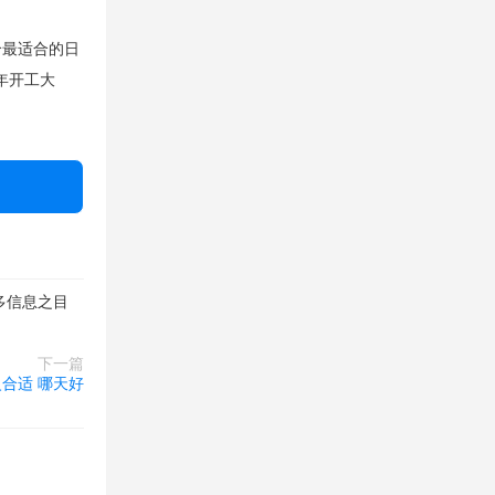
个最适合的日
年开工大
多信息之目
下一篇
火合适 哪天好