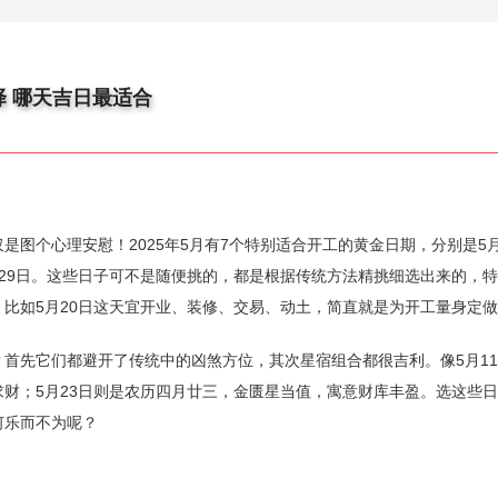
择 哪天吉日最适合
图个心理安慰！2025年5月有7个特别适合开工的黄金日期，分别是5月1
7日和29日。这些日子可不是随便挑的，都是根据传统方法精挑细选出来的，
比如5月20日这天宜开业、装修、交易、动土，简直就是为开工量身定
首先它们都避开了传统中的凶煞方位，其次星宿组合都很吉利。像5月1
财；5月23日则是农历四月廿三，金匮星当值，寓意财库丰盈。选这些
何乐而不为呢？