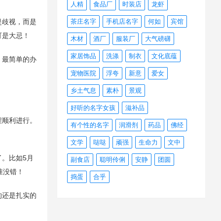
人精
食品厂
时装店
龙虾
是歧视，而是
茶庄名字
手机店名字
何如
宾馆
可是大忌！
木材
酒厂
服装厂
大气磅礴
家居饰品
洗涤
制衣
文化底蕴
，最简单的办
宠物医院
浮夸
新意
爱女
乡土气息
素朴
景观
好听的名字女孩
滋补品
程顺利进行。
有个性的名字
润滑剂
药品
佛经
文学
哒哒
顽强
生命力
文中
。比如5月
副食店
聪明伶俐
安静
团圆
准没错！
捣蛋
合乎
的还是扎实的