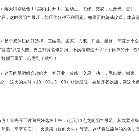
三）这天特别适合工程类项目开工。宜动土、装修、交易，忌开光、掘井
佳开工时辰，这时候阳气最旺，能压住各种不利因素。如果要做奠基仪式，建议
六）是个双休日的好选择。宜结婚、搬家、入宅、开业、装修，简直是个
""修造"都是大吉。要是打算装修新房，不妨考虑这天举行个简单的开工仪
，数额不重要，心意到了就行！
五）这天的星宿组合超给力！宜开业、装修、交易、动土，忌结婚、搬家
的。这天的未时（13：00-15：00）财运最旺，要是开餐饮店，选这个
虎！首先开工时间最好选在上午，7点到11点之间阳气最足。其次要准
、苹果（平平安安）、火龙果（红红火火）等等。这些看似简单的准备，