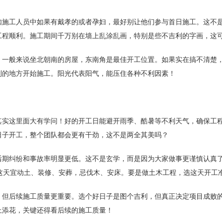
如施工人员中如果有戴孝的或者孕妇，最好别让他们参与首日施工。这不
工程顺利。施工期间千万别在墙上乱涂乱画，特别是些不吉利的字画，这
。一般来说坐北朝南的房屋，东南角是最佳开工位置。如果实在搞不清楚
到的地方开始施工。阳光代表阳气，能压住各种不利因素！
其实这里面大有学问！好的开工日能避开雨季、酷暑等不利天气，确保工
日子开工，整个团队都会更有干劲，这不是两全其美吗？
后期纠纷和事故率明显更低。这不是玄学，而是因为大家做事更谨慎认真了
）这天宜动土、装修、安葬，忌伐木、安床。要是做土木工程，选这天开工
，但后续施工质量更重要。选个好日子是图个吉利，但真正决定项目成败
上添花，关键还得看后续的施工质量！