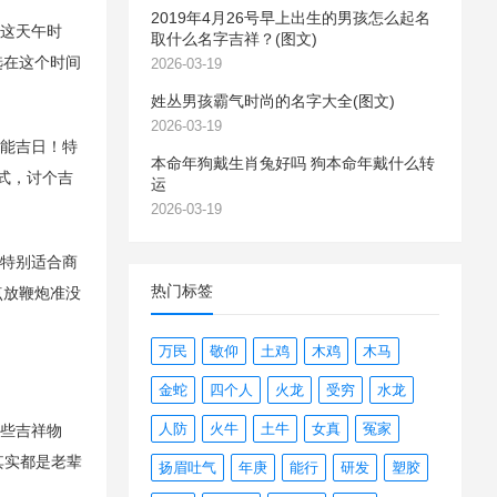
2019年4月26号早上出生的男孩怎么起名
。这天午时
取什么名字吉祥？(图文)
选在这个时间
2026-03-19
姓丛男孩霸气时尚的名字大全(图文)
2026-03-19
全能吉日！特
本命年狗戴生肖兔好吗 狗本命年戴什么转
式，讨个吉
运
2026-03-19
。特别适合商
热门标签
点放鞭炮准没
万民
敬仰
土鸡
木鸡
木马
金蛇
四个人
火龙
受穷
水龙
人防
火牛
土牛
女真
冤家
备些吉祥物
其实都是老辈
扬眉吐气
年庚
能行
研发
塑胶