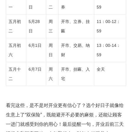
一
日
二
券
59
五月初
5月28
周
开市、立券、挂
11：00-12：
二
日
三
匾
59
五月初
6月1日
周
开市、交易、纳
13：00-14：
六
日
财
59
五月十
6月7日
周
开市、挂匾、入
全天
二
六
宅
看完这些，是不是对开业更有信心了？选个好日子就像给
生意上了“双保险”，既能避开不必要的麻烦，还能让顾客
一进门就感受到你的用心！最后提醒一句，开业后前三天