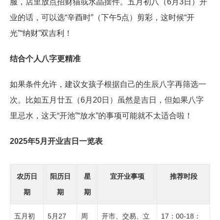
服，店里放点招财猫或水晶摆件。五月初八（6月3日）开
业的话，可以选“辛酉时”（下午5点）剪彩，这时候“开
光”“纳财”双吉利！
结合个人八字更精准
如果条件允许，建议女孩子根据自己的生辰八字再筛选一
次。比如五月廿五（6月20日）虽然是吉日，但如果八字
里忌水，这天“开池”“放水”的事项可能就不太适合啦！
2025年5月开业吉日一览表
农历日
阳历日
星
宜开业事项
推荐时段
期
期
期
五月初
5月27
周
开市、交易、立
17：00-18：